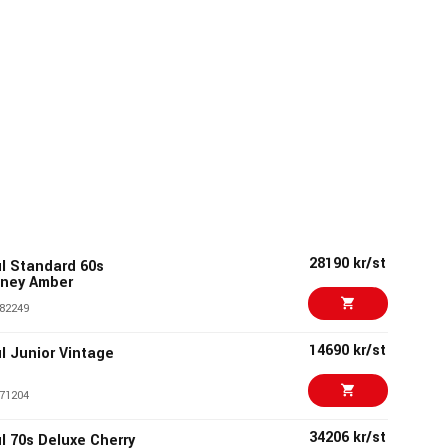
28190 kr/st
l Standard 60s
oney Amber
82249
14690 kr/st
l Junior Vintage
71204
34206 kr/st
l 70s Deluxe Cherry