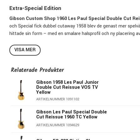
Extra-Special Edition
Gibson Custom Shop 1960 Les Paul Special Double Cut Re
och Special fick dubbel cutaway 1958 blev de genast mer spelvä
hittade sin form – med en smalare halsprofil och ny placering a
Gibson Custom Shop har återskapat de eftertraktade Cherry Red-
VISA MER
halsformen till lacken och de
eldiga P-90-mikrofonerna
. Resul
toner till rå och kompromisslös distortion. Oavsett vad du kasta
Relaterade Produkter
Gibson 1958 Les Paul Junior
Double Cut Reissue VOS TV
Yellow
ARTIKELNUMMER 1091102
Gibson Les Paul Special Double
Cut Reissue 1960 TC Yellow
ARTIKELNUMMER 1094629