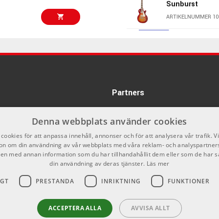
Sunburst
ARTIKELNUMMER 10
34481 kr
LTD SN-1007 B
Fireblast
ARTIKELNUMMER 10
73719 kr
Partners
Gibson Kirk Ha
Les Paul Stan
ARTIKELNUMMER 10
Denna webbplats använder cookies
59200 kr
cookies för att anpassa innehåll, annonser och för att analysera vår trafik. V
Epiphone SG P
on om din användning av vår webbplats med våra reklam- och analyspartner
Aged Gloss
n med annan information som du har tillhandahållit dem eller som de har s
ARTIKELNUMMER 10
din användning av deras tjänster.
Läs mer
67956 kr
Fender Monste
IGT
PRESTANDA
INRIKTNING
FUNKTIONER
Tele Rw Ratha
ARTIKELNUMMER 10
ACCEPTERA ALLA
AVVISA ALLT
82100 kr