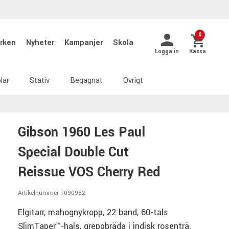
0
rken
Nyheter
Kampanjer
Skola
Logga in
Kassa
lar
Stativ
Begagnat
Övrigt
Gibson 1960 Les Paul
Special Double Cut
Reissue VOS Cherry Red
Artikelnummer 1090952
Elgitarr, mahognykropp, 22 band, 60-tals
SlimTaper™-hals, greppbräda i indisk rosenträ,