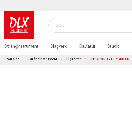
Stränginstrument
Slagverk
Klaviatur
Studio
Startsida
Stränginstrument
Elgitarrer
GIBSON 1960 LP SDC CR