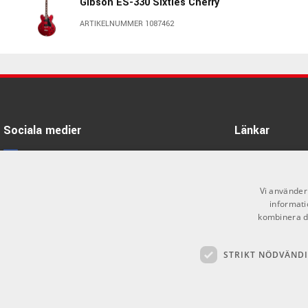
Gibson ES-330 Sixties Cherry
ARTIKELNUMMER 1087462
Gibson ES-335, Ocean Blue
ARTIKELNUMMER 1094503
Gibson 1960 Les Paul Standard
Reissue VOS Washed Cherry
Sociala medier
Länkar
Sunburst
ARTIKELNUMMER 1090956
Facebook
Öppettider
Gibson 1964 Trini Lopez Standard
Kontakta oss
Instagram
Vi använder 
Reissue VOS 60s Cherry
informati
Köpvillkor
X
ARTIKELNUMMER 1090989
kombinera de
Butiken
Youtube
Gibson 1961 ES-335 Reissue Ultra
Light Aged 60s Cherry
STRIKT NÖDVÄND
Varumärken
TikTok
ARTIKELNUMMER 1090959
GDPR & Cookies
Gibson 1961 ES-335 Reissue