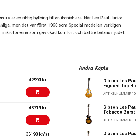
issue
är en riktig hyllning till en ikonisk era. När Les Paul Junior
nliga, men det var först 1960 som Special-modellen verkligen
v mikrofonerna som gav ökad komfort och bättre balans i ljudet.
 och TV Yellow-originalen med otrolig detaljrikedom – från
tatet är ett instrument som levererar allt från glittrande rena
r på den –
klarar den jobbet med stil och attityd
.
Andra Köpte
42990 kr
Gibson Les Pau
Figured Top H
ARTIKELNUMMER 10
Gibson Les Pau
43719 kr
Tobacco Burst
ARTIKELNUMMER 10
Gibson Les Pau
36190 kr/st