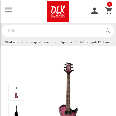
0
Startsida
Stränginstrument
Elgitarrer
6-Strängade Elgitarrer