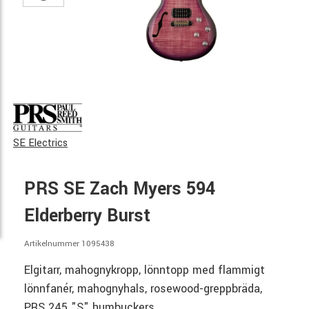
SE Electrics
PRS SE Zach Myers 594
Elderberry Burst
Artikelnummer 1095438
Elgitarr, mahognykropp, lönntopp med flammigt
lönnfanér, mahognyhals, rosewood-greppbräda,
PRS 245 "S" humbuckers