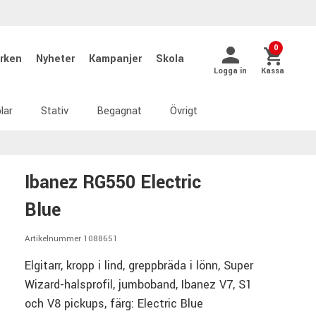
0
rken
Nyheter
Kampanjer
Skola
Logga in
Kassa
lar
Stativ
Begagnat
Övrigt
Ibanez RG550 Electric
Blue
Artikelnummer 1088651
Elgitarr, kropp i lind, greppbräda i lönn, Super
Wizard-halsprofil, jumboband, Ibanez V7, S1
och V8 pickups, färg: Electric Blue