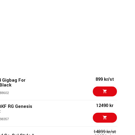
899 kr/st
 Gigbag For
 Black
88602
12490 kr
BKF RG Genesis
t
98357
14899 kr/st