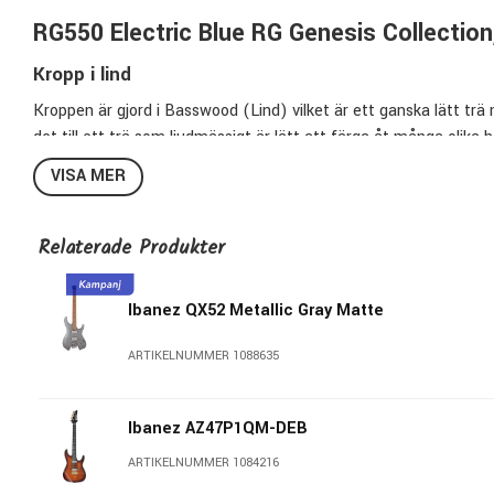
RG550 Electric Blue RG Genesis Collection
Kropp i lind
Kroppen är gjord i Basswood (Lind) vilket är ett ganska lätt trä
det till ett trä som ljudmässigt är lätt att färga åt många olika 
frekvensåtergivningen gör det också väldigt lämpligt för distade l
VISA MER
spretigt eller otydligt.
Hals: Super Wizard
Relaterade Produkter
Gitarren har en Ibanez Super Wizard halsprofil. Kombinerat med
hals, den ultimata halsen för snabbt, tekniskt riffande och/eller t
Ibanez QX52 Metallic Gray Matte
Specs:
ARTIKELNUMMER 1088635
• Super Wizard 5 pcs Maple/Walnut neck.
• Tilt Neck joint with Ibanez logo plate.
Ibanez AZ47P1QM-DEB
• Basswood body.
ARTIKELNUMMER 1084216
• Jumbo frets.