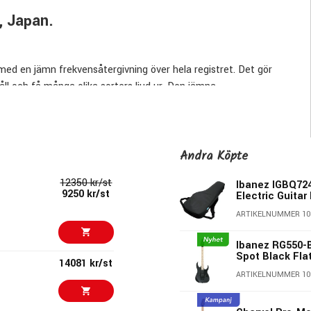
, Japan.
 med en jämn frekvensåtergivning över hela registret. Det gör
håll och få många olika sorters ljud ur. Den jämna
jud, det limmar ihop ljudet snyggt utan att det bli vare sig
Andra Köpte
 den platta greppbrädan är det en extremt snabb och lättspelad
12350 kr/st
Ibanez IGBQ724
ricksigt solospel.
9250 kr/st
Electric Guitar
ARTIKELNUMMER 10
Ibanez RG550-
Spot Black Fla
14081 kr/st
ARTIKELNUMMER 10