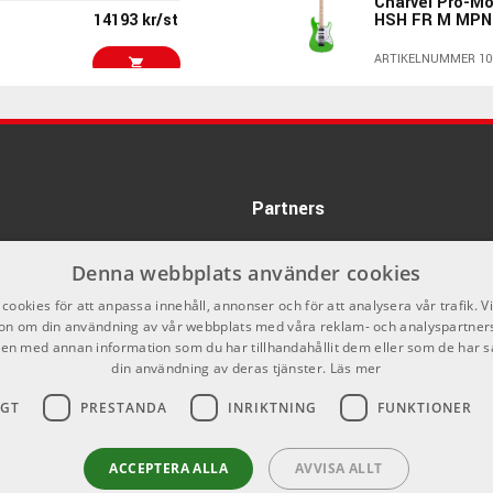
Charvel Pro-Mo
14193 kr/st
HSH FR M MPN 
ARTIKELNUMMER 10
10222 kr/st
Ibanez RG550-
Spot - Gray Met
ARTIKELNUMMER 10
Partners
14790 kr
Ibanez RG470D
Cherry Sunburs
ARTIKELNUMMER 10
Denna webbplats använder cookies
9150 kr
cookies för att anpassa innehåll, annonser och för att analysera vår trafik. V
Ibanez RGR522
on om din användning av vår webbplats med våra reklam- och analyspartner
Fluorescent Or
n med annan information som du har tillhandahållit dem eller som de har s
ARTIKELNUMMER 10
din användning av deras tjänster.
Läs mer
9099 kr/st
PRS SE CE24 S
IGT
PRESTANDA
INRIKTNING
FUNKTIONER
Charcoal
ARTIKELNUMMER 10
ACCEPTERA ALLA
AVVISA ALLT