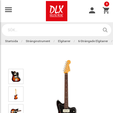
0
Startsida
Stränginstrument
Elgitarrer
6-Strängade Elgitarrer