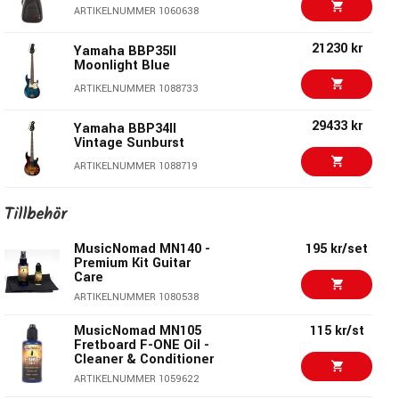
ARTIKELNUMMER 1060638
Fender Vintera III Early
14649 kr
’60s Jazz Bass, Aztec
21230 kr
Gold
Yamaha BBP35II
Moonlight Blue
ARTIKELNUMMER 1096102
ARTIKELNUMMER 1088733
Ibanez SRMS720 Multi
15259 kr
Scale Bass Workshop -
29433 kr
Yamaha BBP34II
Blue Chameleon
Vintage Sunburst
ARTIKELNUMMER 1093052
ARTIKELNUMMER 1088719
11890 kr/st
Spector Icon NS5
Black Cherry
5099 kr/st
Ibanez TMB420B Black
Tillbehör
Fade
ARTIKELNUMMER 1093766
ARTIKELNUMMER 1088856
MusicNomad MN140 -
195 kr/set
11890 kr/st
Premium Kit Guitar
Spector Icon NS5
Care
Black Stain
4890 kr/st
Yamaha BB234
Raspberry Red
ARTIKELNUMMER 1080538
ARTIKELNUMMER 1093767
ARTIKELNUMMER 1062909
MusicNomad MN105
115 kr/st
Fretboard F-ONE Oil -
Fender Player II
8299 kr/st
Cleaner & Conditioner
Mustang Bass PJ Mn 3
ARTIKELNUMMER 1059622
Color Sunburst