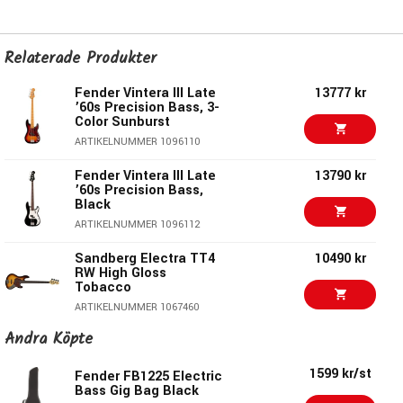
Relaterade Produkter
Fender Vintera III Late
13777 kr
’60s Precision Bass, 3-
Color Sunburst
ARTIKELNUMMER 1096110
Fender Vintera III Late
13790 kr
’60s Precision Bass,
Black
ARTIKELNUMMER 1096112
Sandberg Electra TT4
10490 kr
RW High Gloss
Tobacco
ARTIKELNUMMER 1067460
Andra Köpte
Fender Vintera III Early
13790 kr
’60s Jazz Bass, Sonic
Blue
1599 kr/st
Fender FB1225 Electric
Bass Gig Bag Black
ARTIKELNUMMER 1096074