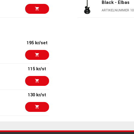
Black - Elbas
ARTIKELNUMMER 10
13773 kr/st
Squier Affinity
MN Olympic Wh
ARTIKELNUMMER 10
195 kr/set
4926 kr/st
Ibanez EHB150
Burst Flat Hea
115 kr/st
ARTIKELNUMMER 10
10444 kr/st
Spector Euro C
White
130 kr/st
29433 kr
ARTIKELNUMMER 10
Sandberg Calif
475 kr/st
Blackburst
2222 kr/st
ARTIKELNUMMER 10