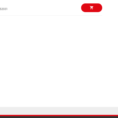
52031
3365 kr/st
 Precision Bass PJ
ite
69504
18695 kr/st
0-DEF Dragon Eye
13250 kr/st
dless
69399
29950 kr/st
lassic4, Solid
22995 kr/st
64861
14995 kr
ornia VS Matte
96653