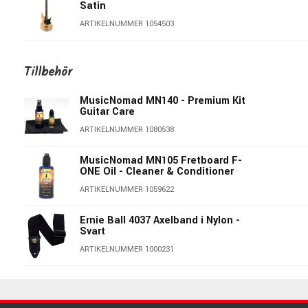
Satin
ARTIKELNUMMER 1054503
LTD GB-4 Vintage White
Tillbehör
ARTIKELNUMMER 1074215
MusicNomad MN140 - Premium Kit
Guitar Care
Yamaha BB235 Black
ARTIKELNUMMER 1080538
ARTIKELNUMMER 1066301
MusicNomad MN105 Fretboard F-
ONE Oil - Cleaner & Conditioner
Ibanez BTB625EX-BKF BTB 5-
String Black Flat
ARTIKELNUMMER 1059622
ARTIKELNUMMER 1072235
Ernie Ball 4037 Axelband i Nylon -
Svart
Yamaha BBP34II Vintage Sunburst
ARTIKELNUMMER 1000231
ARTIKELNUMMER 1088719
Hercules GS412B-PLUS -
Golvstativ för gitarr
Ibanez GSR180-BK Black GIO