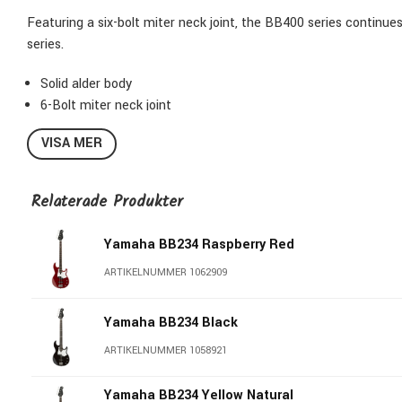
Featuring a six-bolt miter neck joint, the BB400 series continu
series.
Solid alder body
6-Bolt miter neck joint
5-piece neck
VISA MER
YGD custom V5 pickups (Alnico V)
Vintage Plus Light Bridge with convertible bridge and saddles
Lightweight open-gear tuners
Relaterade Produkter
Yamaha BB234 Raspberry Red
ARTIKELNUMMER 1062909
Yamaha BB234 Black
ARTIKELNUMMER 1058921
Yamaha BB234 Yellow Natural