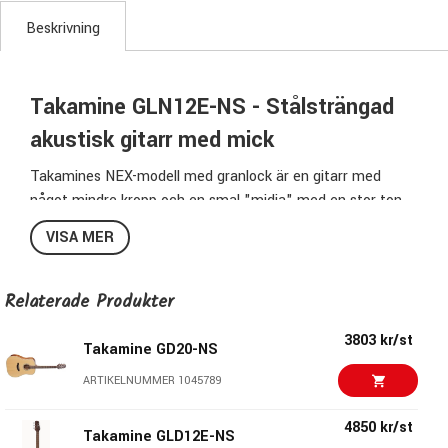
Beskrivning
Takamine GLN12E-NS - Stålsträngad
akustisk gitarr med mick
Takamines NEX-modell med granlock är en gitarr med
något mindre kropp och en smal "midja" med en stor ton
över hela registret.
VISA MER
Global Line har en något kortare mensur för att göra den
mera lättspelad.
Relaterade Produkter
Specifikationer:
3803 kr/st
Takamine GD20-NS
Finish:
Natural Satin Finish
Typ:
Stålsträngad akustisk gitarr
ARTIKELNUMMER 1045789
Lock:
Gran
4850 kr/st
Bakstycke:
Mahogny
Takamine GLD12E-NS