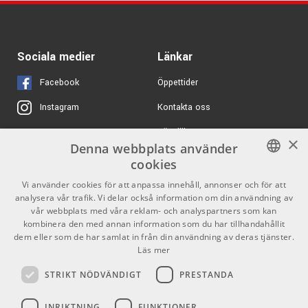
elektroakustiska gitarrer och är idag en av dom främsta på
Epiphone Masterbilt
14117 kr
marknaden. Glenn Frey, Jon Bon Jovi, Glen Hansard, Toby
Gem Archer Sheraton,
Keith, Bruce Springsteen, Bruno Mars, John Scofield…
Cherry Red
Sociala medier
Länkar
Listan kan göras lång..
ARTIKELNUMMER 1096566
Testa en Takamine idag och du kommer att hitta en
Facebook
Öppettider
livslång partner att dela scen med!
Kontakta oss
Instagram
Köpvillkor
X
×
Denna webbplats använder
Butiken
Youtube
cookies
Varumärken
TikTok
SWEDISH
Vi använder cookies för att anpassa innehåll, annonser och för att
analysera vår trafik. Vi delar också information om din användning av
ENGLISH
GDPR & Cookies
vår webbplats med våra reklam- och analyspartners som kan
kombinera den med annan information som du har tillhandahållit
dem eller som de har samlat in från din användning av deras tjänster.
Partners
Kontakt
Läs mer
Info
STRIKT NÖDVÄNDIGT
PRESTANDA
Öppettider:
INRIKTNING
FUNKTIONER