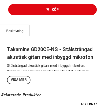
KÖP
Beskrivning
Takamine GD20CE-NS - Stålsträngad
akustisk gitarr med inbyggd mikrofon
Stålsträngad akustisk gitarr med inbyggd mikrofon.
Kroppen i dreadnought-modell har ett solitt cederlock
& mahogny i sidor & botten vilket ger ett varmt sound med
VISA MER
en fantastisk tydlighet.
Den slimmade mahognyhalsen i satin finish &
greppbrädan ovangkol ger en spelkänsla som direkt känns
Relaterade Produkter
hemma.
4871 kr/st