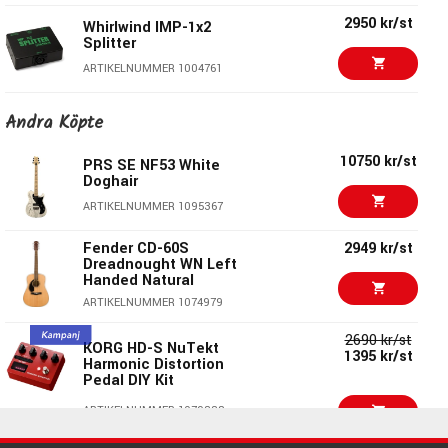
2950 kr/st
Whirlwind IMP-1x2
Splitter
ARTIKELNUMMER 1004761
425 kr/st
Andra Köpte
Whirlwind Little IMP
ARTIKELNUMMER 1024049
10750 kr/st
PRS SE NF53 White
Doghair
3995 kr/st
Whirlwind DIRECT2
ARTIKELNUMMER 1095367
ARTIKELNUMMER 1007353
Fender CD-60S
2949 kr/st
Dreadnought WN Left
Handed Natural
3666 kr/st
Radial J+4
ARTIKELNUMMER 1074979
ARTIKELNUMMER 1063023
2690 kr/st
KORG HD-S NuTekt
1395 kr/st
Harmonic Distortion
1950 kr/st
Pedal DIY Kit
MXR WA90 Wylde Audio
1495 kr/st
Phase
ARTIKELNUMMER 1079338
ARTIKELNUMMER 1082447