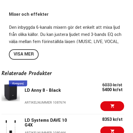
Mixer och effekter
Den inbyggda 6-kanals mixern gör det enkelt att mixa ljud
från olika källor.
Du kan justera ljudet med 3-bands EQ och
välja mellan fem förinställda lägen (MUSIC,
LIVE,
VOCAL,
ECO,
FLAT).
Lägg till lite extra känsla med reverb och delay
VISA MER
effekter.
Anslut allt du behöver
Relaterade Produkter
ANNY 10 har anslutningar för alla dina behov.
Anslut
6033 kr/st
mikrofoner,
instrument eller annan ljudutrustning via de två
5400 kr/st
LD Anny 8 - Black
kombinerade mikrofon-/lineingångarna.
Du kan även
streama musik trådlöst via Bluetooth 5.
0 med aptX-codec
ARTIKELNUMMER 1087674
eller koppla in enheter via 3.
5mm AUX-ingång och RCA-
ingångar.
8353 kr/st
LD Systems DAVE 10
G4X
Utöka systemet
ARTIKELNUMMER 1080466