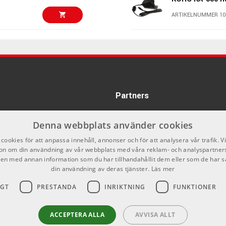
ARTIKELNUMMER 10
239 kr/st
Kenton Power 
ARTIKELNUMMER 10
555 kr/st
Line6 DC-3H P
Partners
ARTIKELNUMMER 10
Denna webbplats använder cookies
858 kr/st
Reno RU300-BL
Ukulele
cookies för att anpassa innehåll, annonser och för att analysera vår trafik. V
on om din användning av vår webbplats med våra reklam- och analyspartner
ARTIKELNUMMER 10
n med annan information som du har tillhandahållit dem eller som de har s
din användning av deras tjänster.
Läs mer
340 kr/st
Sennheiser EW
IGT
PRESTANDA
INRIKTNING
FUNKTIONER
ARTIKELNUMMER 10
869 kr/st
ACCEPTERA ALLA
AVVISA ALLT
Strymon Rivers
Drive