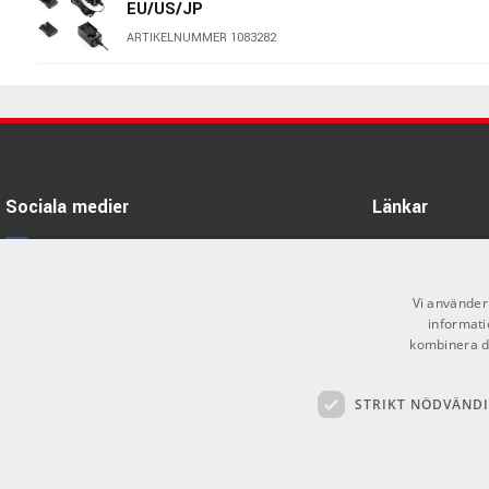
EU/US/JP
ARTIKELNUMMER 1083282
Kenton USB Power Supply
ARTIKELNUMMER 1097771
Yamaha PA-150 Power Adapter
Sociala medier
Länkar
ARTIKELNUMMER 1040307
Facebook
Öppettider
Line6 DC-3H Power Supply
Kontakta oss
Instagram
Vi använder 
ARTIKELNUMMER 1076994
informati
Köpvillkor
X
kombinera de
Butiken
Youtube
Eventide Stomp Box PSU 427369
(inner positive)
STRIKT NÖDVÄND
Varumärken
TikTok
ARTIKELNUMMER 1080644
GDPR & Cookies
Merging Technologies PSU AC/DC
12V, 2.5A 30W for Hapi DC input