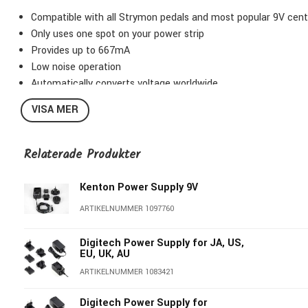
Compatible with all Strymon pedals and most popular 9V cent
Only uses one spot on your power strip
Provides up to 667mA
Low noise operation
Automatically converts voltage worldwide
VISA MER
Relaterade Produkter
Kenton Power Supply 9V
ARTIKELNUMMER 1097760
Digitech Power Supply for JA, US,
EU, UK, AU
ARTIKELNUMMER 1083421
Digitech Power Supply for