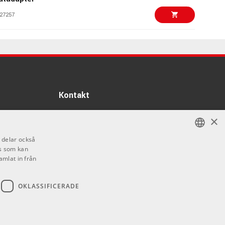
27257
239 kr/st
Supply 9V
97760
858 kr/st
ower Supply
Kontakt
76994
Info
×
495 kr/st
K - Grand Concert
Öppettider:
i delar också
Mån-Fre: 10.00-18.00
s som kan
SWEDISH
39743
Lördag: 11.00-16.00
amlat in från
Söndag: Stängt
ENGLISH
7700 kr/set
-D 835-S SET Q1-6
Helgdagar
OKLASSIFICERADE
83906
3666 kr/st
ide Multistage