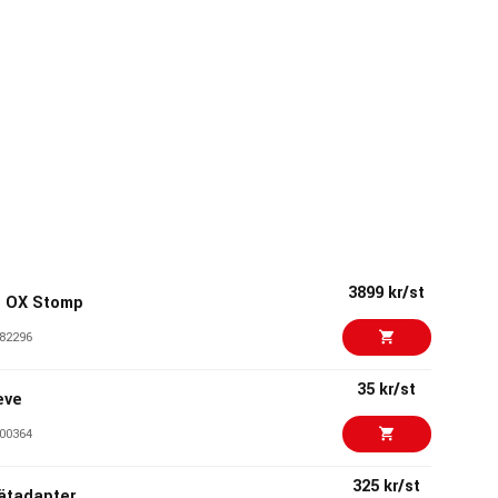
3899 kr/st
o OX Stomp
82296
35 kr/st
eve
00364
325 kr/st
ätadapter