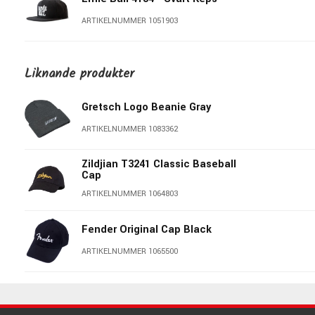
ARTIKELNUMMER 1051903
Gibson Faded Denim Hat
Liknande produkter
ARTIKELNUMMER 1094648
Gretsch Logo Beanie Gray
Zildjian Blackout Stretch Fit Hat
L/XL
ARTIKELNUMMER 1083362
ARTIKELNUMMER 1084674
Zildjian T3241 Classic Baseball
Cap
Zildjian T3241 Classic Baseball
Cap
ARTIKELNUMMER 1064803
ARTIKELNUMMER 1064803
Fender Original Cap Black
Gibson Star Logo Tee Charcoal -
X-Large
ARTIKELNUMMER 1065500
ARTIKELNUMMER 1094751
Gibson Logo Hoodie Black –
Medium