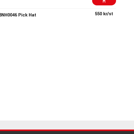
550 kr/st
18NH0046 Pick Hat
93212
895 kr/st
 Eagle Fleece
300 kr/st
e
85274
199 kr
Denim Hat
94648
895 kr/st
001 Eagle Fleece
300 kr/st
m
85275