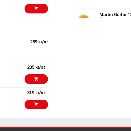
Martin Guitar 
Orange
199 kr
ARTIKELNUMMER 10
289 kr/st
Ernie Ball 6003
Hoodie X-Larg
399 kr/st
ARTIKELNUMMER 10
235 kr/st
235 kr/st
Gibson Faded 
ARTIKELNUMMER 10
319 kr/st
319 kr
Ernie Ball P06
Hoodie Mediu
ARTIKELNUMMER 10
839 kr