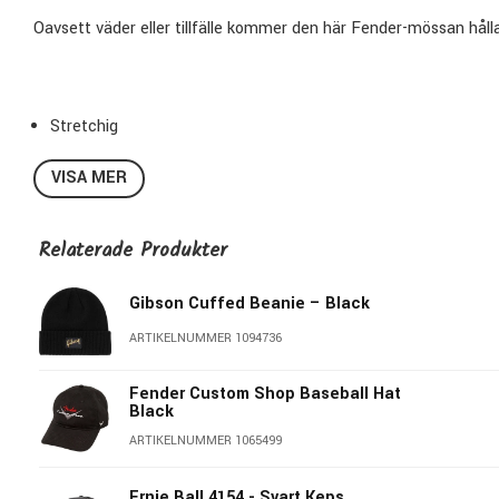
Oavsett väder eller tillfälle kommer den här Fender-mössan hålla
Stretchig
Vit broderad Fender logotyp
VISA MER
100% akryl
Relaterade Produkter
Gibson Cuffed Beanie – Black
ARTIKELNUMMER 1094736
Fender Custom Shop Baseball Hat
Black
ARTIKELNUMMER 1065499
Ernie Ball 4154 - Svart Keps