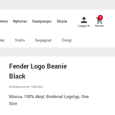
0
rken
Nyheter
Kampanjer
Skola
Logga in
Kassa
lar
Stativ
Begagnat
Övrigt
Fender Logo Beanie
Black
Artikelnummer 1083360
Mössa, 100% Akryl, Broderad Logotyp, One
Size