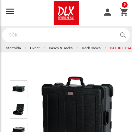
0
Startsida
Övrigt
Cases & Racks
Rack Cases
GATOR GTSA