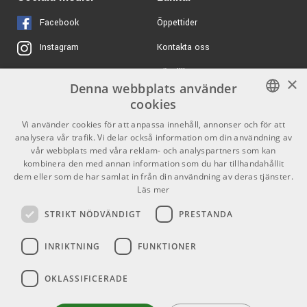
iSF4U 4U Studio flyer
ARTIKELNUMMER 1059943
Facebook
Öppettider
Kontakta oss
Instagram
1049 kr/st
Gator GRB-4U
Köpvillkor
X
ARTIKELNUMMER 1027974
×
Denna webbplats använder
Butiken
Youtube
cookies
250 kr/st
K&M 12273 -
Varumärken
TikTok
Notbelysning
SWEDISH
Vi använder cookies för att anpassa innehåll, annonser och för att
analysera vår trafik. Vi delar också information om din användning av
ARTIKELNUMMER 1060224
ENGLISH
GDPR & Cookies
vår webbplats med våra reklam- och analyspartners som kan
kombinera den med annan information som du har tillhandahållit
1840 kr
Gator Molded Bass
dem eller som de har samlat in från din användning av deras tjänster.
Case with LED Light
Partners
Kontakt
Läs mer
ARTIKELNUMMER 1091522
Info
STRIKT NÖDVÄNDIGT
PRESTANDA
Öppettider:
INRIKTNING
FUNKTIONER
Mån-Fre: 10.00-18.00
Lördag: 11.00-16.00
OKLASSIFICERADE
Söndag: Stängt
Helgdagar