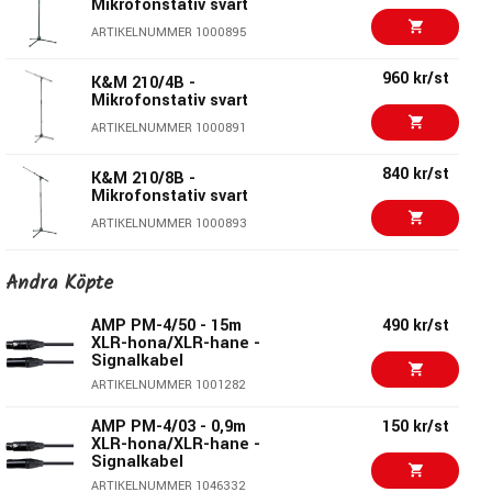
Höjd: 1120 - 2010mm
Mikrofonstativ svart
Bomlängd: 1065mm
ARTIKELNUMMER 1000895
Toppgänga: 3/8"
960 kr/st
K&M 210/4B -
Vikt: 5,88 kg
Mikrofonstativ svart
Pris per styck
ARTIKELNUMMER 1000891
König & Meyer Stands - Högkvalitativa
840 kr/st
K&M 210/8B -
hjälpmedel för musikern
Mikrofonstativ svart
ARTIKELNUMMER 1000893
Sedan 1949 så står König & Meyer för sofistikerad
utrustning med utmärkt kvalitet.
1440 kr/st
K&M 26145 -
Andra Köpte
Produkterna kännetecknas av innovativ design, funktion
Mikrofonstativ svart
och hållbarhet. Cirka 270 anställda i Wertheim i Tyskland
ARTIKELNUMMER 1043202
AMP PM-4/50 - 15m
490 kr/st
arbetar för att ständigt uppfylla detta. I enlighet med
XLR-hona/XLR-hane -
Signalkabel
König & Meyer's kvalitetsmål, är över 1500 stativ och
1030 kr/st
K&M 25960 -
890 kr/st
tillbehör tillverkade i två fabriker i Tyskland och säljs i 80
ARTIKELNUMMER 1001282
Mikrofonstativ
länder världen över. Många av produkterna har redan blivit
AMP PM-4/03 - 0,9m
150 kr/st
ARTIKELNUMMER 1000973
klassiker och en standard i musikbranschen.
XLR-hona/XLR-hane -
Signalkabel
ARTIKELNUMMER 1046332