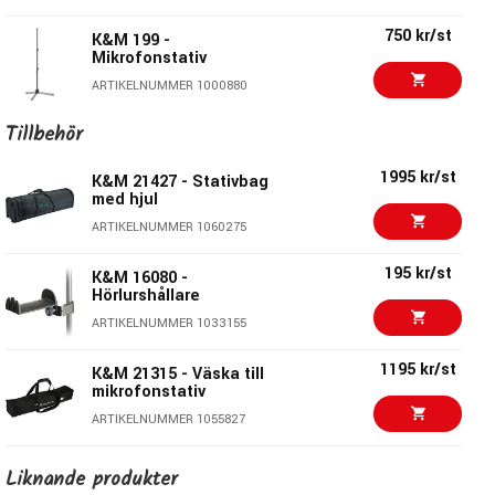
860 kr/st
K&M 25950 - Lågt
mikrofonstativ
750 kr/st
K&M 199 -
ARTIKELNUMMER 1000972
Mikrofonstativ
ARTIKELNUMMER 1000880
675 kr/st
K&M 21070 -
Mikrofonstativ svart
Tillbehör
920 kr/st
K&M 26085 -
ARTIKELNUMMER 1000892
Mikrofonstativ svart
1995 kr/st
K&M 21427 - Stativbag
ARTIKELNUMMER 1005925
1190 kr/st
med hjul
K&M 255B
1440 kr/st
ARTIKELNUMMER 1060275
K&M 26145 -
ARTIKELNUMMER 1000965
Mikrofonstativ svart
195 kr/st
K&M 16080 -
ARTIKELNUMMER 1043202
Hörlurshållare
1195 kr/st
ARTIKELNUMMER 1033155
K&M 252 -
Mikrofonstativ svart
1195 kr/st
K&M 21315 - Väska till
ARTIKELNUMMER 1033429
mikrofonstativ
850 kr/st
ARTIKELNUMMER 1055827
K&M 259/1B - Lågt
mikrofonstativ
215 kr/st
K&M 16027 -
ARTIKELNUMMER 1000971
Liknande produkter
Dryckeshållare