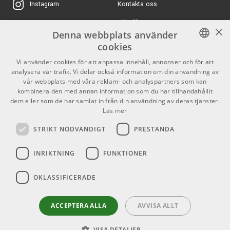
Kontakta oss
Instagram
Köpvillkor
X
×
Denna webbplats använder
Butiken
Youtube
cookies
Varumärken
TikTok
SWEDISH
Vi använder cookies för att anpassa innehåll, annonser och för att
analysera vår trafik. Vi delar också information om din användning av
ENGLISH
GDPR & Cookies
vår webbplats med våra reklam- och analyspartners som kan
kombinera den med annan information som du har tillhandahållit
dem eller som de har samlat in från din användning av deras tjänster.
Partners
Kontakt
Läs mer
Info
STRIKT NÖDVÄNDIGT
PRESTANDA
Öppettider:
INRIKTNING
FUNKTIONER
Mån-Fre: 10.00-18.00
Lördag: 11.00-16.00
OKLASSIFICERADE
Söndag: Stängt
Helgdagar
ACCEPTERA ALLA
AVVISA ALLT
VISA DETALJER