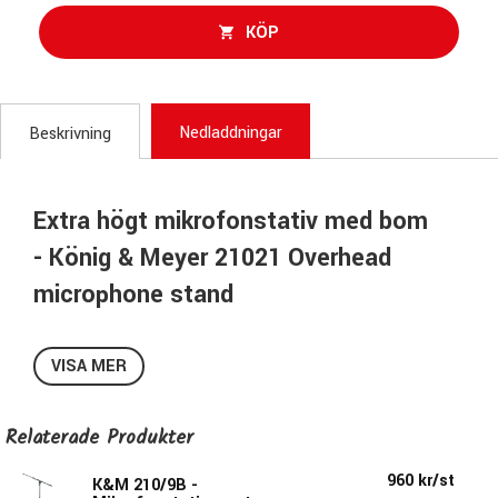
KÖP
Nedladdningar
Beskrivning
Extra högt mikrofonstativ med bom
- König & Meyer 21021 Overhead
microphone stand
Svart mickstativ med bom för överhängsmickar.
Extra högt stativ för ex. mickning av kör eller för
VISA MER
överhängsmikrofoner till trumset.
Relaterade Produkter
Specifikationer 21021:
Färg: Svart
960 kr/st
K&M 210/9B -