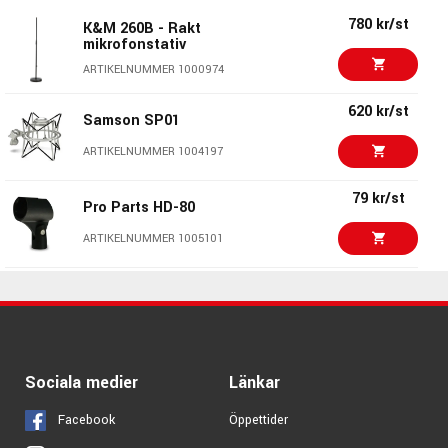
860 kr/st
ARTIKELNUMMER 1072766
K&M 25950 - Lågt
780 kr/st
K&M 260B - Rakt
mikrofonstativ
mikrofonstativ
295 kr/st
K&M 16022 -
ARTIKELNUMMER 1000972
ARTIKELNUMMER 1000974
Drickahållare
ARTIKELNUMMER 1028702
620 kr/st
Samson SP01
280 kr/st
K&M 21421 - Väska till
ARTIKELNUMMER 1004197
mikrofonstativ
ARTIKELNUMMER 1000913
79 kr/st
Pro Parts HD-80
ARTIKELNUMMER 1005101
42 kr/st
K&M 215 -
Gängadapter
ARTIKELNUMMER 1000918
Sociala medier
Länkar
Facebook
Öppettider