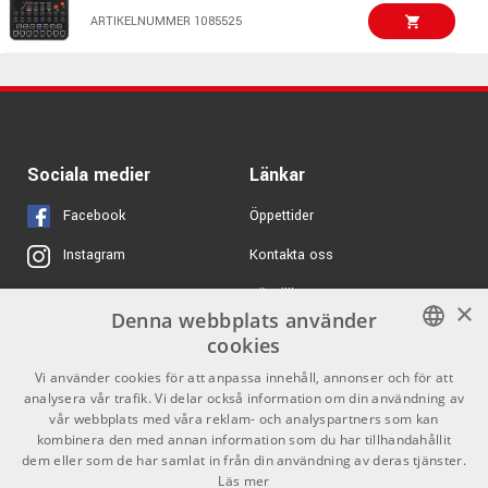
19790 kr/st
ARTIKELNUMMER 1015204
Erica Synths Perkons
ARTIKELNUMMER 1085525
HD-01 Black
ARTIKELNUMMER 1084476
5233 kr/st
Roland MC-101
4700 kr/st
Groovebox
Sociala medier
Länkar
ARTIKELNUMMER 1061878
Facebook
Öppettider
7444 kr/st
Erica Synths Bullfrog
Kontakta oss
Instagram
Drums
ARTIKELNUMMER 1097571
Köpvillkor
X
×
Denna webbplats använder
9199 kr/st
Butiken
Youtube
Akai MPC One G2
cookies
Varumärken
TikTok
SWEDISH
Vi använder cookies för att anpassa innehåll, annonser och för att
ARTIKELNUMMER 1097558
analysera vår trafik. Vi delar också information om din användning av
ENGLISH
GDPR & Cookies
vår webbplats med våra reklam- och analyspartners som kan
kombinera den med annan information som du har tillhandahållit
dem eller som de har samlat in från din användning av deras tjänster.
Partners
Kontakt
Läs mer