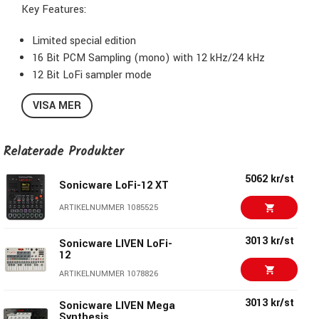
Key Features:
Limited special edition
16 Bit PCM Sampling (mono) with 12 kHz/24 kHz
12 Bit LoFi sampler mode
Up to 40 seconds of sample memory per sample
VISA MER
Up to 64MB / 256 samples possible for each project
(depending on the size of the SD card)
Sample editing in real time
Relaterade Produkter
Sample slicing
Samples can be imported via USB or SD card
5062 kr/st
Sonicware LoFi-12 XT
ASR/AR envelope
ARTIKELNUMMER 1085525
Filter modulation with AR envelope
2 LFOs per track
3013 kr/st
Sonicware LIVEN LoFi-
20-Voice polyphony
12
8 Tracks with different track modes
ARTIKELNUMMER 1078826
3013 kr/st
Sonicware LIVEN Mega
Synthesis