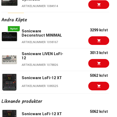
ARTIKELNUMMER 1084914
ARTURIA Microfreak
3799 kr/st
Andra Köpte
Vocoder limited
edition
3299 kr/st
Sonicware
ARTIKELNUMMER 1065981
Deconstruct MINIMAL
1872 kr/st
ARTIKELNUMMER 1098167
SoundForce Dual LFO
ARTIKELNUMMER 1091478
3013 kr/st
Sonicware LIVEN LoFi-
12
5555 kr/fp
ARTIKELNUMMER 1078826
EW Future Bundle
ARTIKELNUMMER 1094527
5062 kr/st
Sonicware LoFi-12 XT
5555 kr/st
ARTIKELNUMMER 1085525
ACE Studio Artist Pro
Lifetime
3050 kr/st
ARTIKELNUMMER 1095613
Yamaha FGDP50
Liknande produkter
Finger Drum Pad
5625 kr/st
Audioease
ARTIKELNUMMER 1082137
5062 kr/st
Sonicware LoFi-12 XT
Speakerphone 3