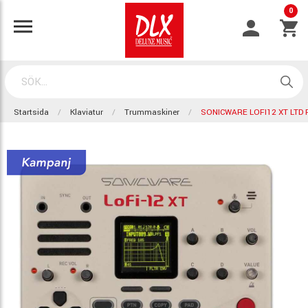
0
Startsida
Klaviatur
Trummaskiner
SONICWARE LOFI12 XT LTD