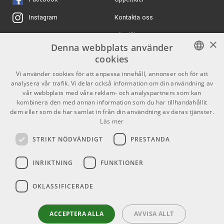
ARTIKELNUMMER 1066512
pass, notch, and high-pass operation, with an optional
Kontakta oss
Instagram
band-pass mode.
16190 kr/st
Sequential Take 5
Keyboard
3 LFOS
Köpvillkor
X
×
ARTIKELNUMMER 1072525
Denna webbplats använder
Three syncable LFOs with phase offset and slew per
Butiken
Youtube
cookies
16712 kr/st
LFO
SoundForce The Voice
12999 kr/st
Varumärken
TikTok
SWEDISH
Vi använder cookies för att anpassa innehåll, annonser och för att
Five waveshapes: triangle, saw, reverse saw, square, and
84 Black
analysera vår trafik. Vi delar också information om din användning av
S&H
ENGLISH
GDPR & Cookies
vår webbplats med våra reklam- och analyspartners som kan
ARTIKELNUMMER 1092534
4 ENVELOPES
kombinera den med annan information som du har tillhandahållit
dem eller som de har samlat in från din användning av deras tjänster.
Partners
Kontakt
9222 kr/st
Läs mer
Four ADSR envelopes with delay (Filter, VCA, and two
KORG multi/poly
Auxiliary envelopes)
Info
STRIKT NÖDVÄNDIGT
PRESTANDA
ARTIKELNUMMER 1087547
Envelopes freely assignable to multiple modulation
Öppettider:
destinations
INRIKTNING
FUNKTIONER
Mån-Fre: 10.00-18.00
All envelopes can repeat/loop
Lördag: 11.00-16.00
FEEDBACK AND DISTORTION
OKLASSIFICERADE
Söndag: Stängt
Tuned feedback with Grunge for extra-aggressive tonal
Helgdagar
ACCEPTERA ALLA
AVVISA ALLT
destruction