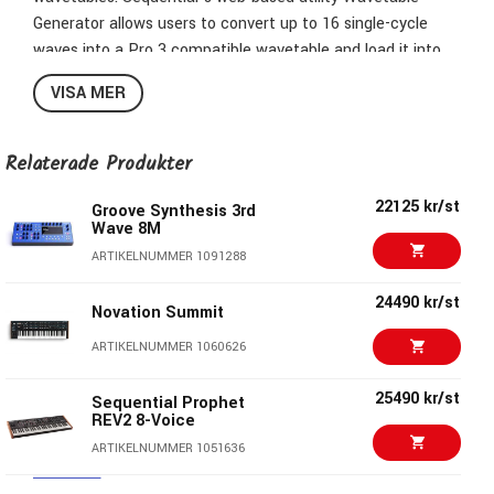
Generator allows users to convert up to 16 single-cycle
waves into a Pro 3 compatible wavetable and load it into
any of the 32 user wavetable slots on the synth. This
VISA MER
significantly expands the sound palette of the instrument.
For more information click
here
Relaterade Produkter
22125 kr/st
Groove Synthesis 3rd
PRO 3 SPECIFICATIONS
Wave 8M
ARTIKELNUMMER 1091288
3 OSCILLATORS
24490 kr/st
Novation Summit
Two analog, voltage-controlled oscillators
One DSP-based digital oscillator
ARTIKELNUMMER 1060626
Analog oscillators produce three classic wave shapes:
25490 kr/st
Sequential Prophet
(triangle, saw, pulse) with variable shape
REV2 8-Voice
modulation/pulse width on each
ARTIKELNUMMER 1051636
Digital oscillator produce 32 digital wavetables of 16
waves each with wave morphing, plus classic wave