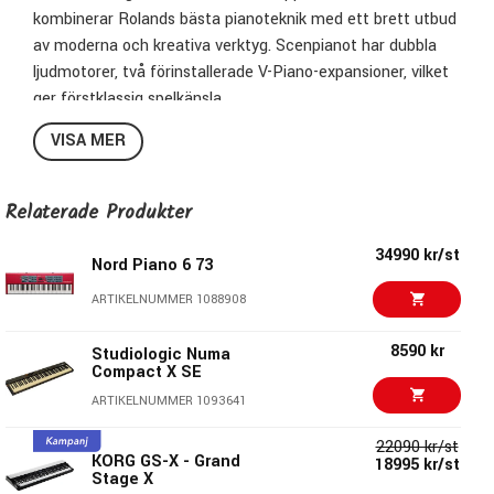
kombinerar Rolands bästa pianoteknik med ett brett utbud
av moderna och kreativa verktyg. Scenpianot har dubbla
ljudmotorer, två förinstallerade V-Piano-expansioner, vilket
ger förstklassig spelkänsla.
VISA MER
Lyssningsexempel
Utöver det grundläggande V-Piano-instrumentet utökar
Relaterade Produkter
RD-2000 EX dina kreativa möjligheter med två V-Piano-
expansioner. German Concert-expansionen är idealisk för
34990 kr/st
Nord Piano 6 73
både solospel och ensembleframträdanden samt har en
ARTIKELNUMMER 1088908
mångsidig ny klang inspirerad av flyglar i konsertklass.
Essential Upright-expansionen ger en mer intim ljudbild
8590 kr
Studiologic Numa
med de distinkta klangerna och den unika rumsliga
Compact X SE
kvaliteten hos ett högklassigt piano.
ARTIKELNUMMER 1093641
SuperNATURAL-elpianon
22090 kr/st
KORG GS-X - Grand
18995 kr/st
Stage X
RD-2000 EX erbjuder ett brett urval av elpianon som drivs