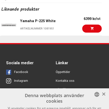
ARTIKELNUMMER 1083826
Liknande produkter
5299 kr/st
Casio CDP-S360
6399 kr/st
Yamaha P-225 White
ARTIKELNUMMER 1076700
ARTIKELNUMMER 1081951
3399 kr/st
Casio CDP-S110 Black
ARTIKELNUMMER 1076699
Sociala medier
Länkar
Facebook
Öppettider
Kontakta oss
Instagram
Köpvillkor
X
×
Denna webbplats använder
Butiken
Youtube
cookies
Varumärken
TikTok
SWEDISH
Vi använder cookies för att anpassa innehåll, annonser och för att