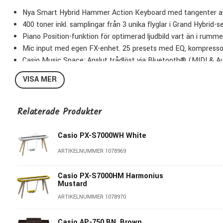
Nya Smart Hybrid Hammer Action Keyboard med tangenter av 
400 toner inkl. samplingar från 3 unika flyglar i Grand Hybrid-se
Piano Position-funktion för optimerad ljudbild vart än i rumme
Mic input med egen FX-enhet. 25 presets med EQ, kompressor
Casio Music Space: Anslut trådlöst via Bluetooth® (MIDI & A
Spela in kompositioner som MIDI eller Audio (Piano + sång) till
VISA MER
Privia PX-S7000 Smart Hybrid
kombinerar Casios ledande teknol
Relaterade Produkter
pianot en ny nivå av harmoni med din livsstil och miljö. PX-S70
och stativ som på ett nytt sätt utmanar den traditionella estet
Casio PX-S7000WH White
hemmet.
ARTIKELNUMMER 1078969
Med sina 400 olika ljud, kraftfulla och avancerade högtalarsy
PX-S7000 flaggskeppet i den nya Privia-serien.
Casio PX-S7000HM Harmonius
Mustard
Smart Hybrid Hammer Action Keyboard
ARTIKELNUMMER 1078970
Casios nya Smart Hybrid Hammer Action Keyboard har en unik ko
och texturen på ytan av tangenterna skapar den naturliga känsla
Casio AP-750 BN, Brown