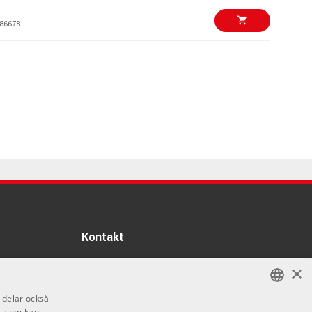
86678
3099 kr/st
 Black
86748
21290 kr/st
0WH White
78969
21390 kr/st
0HM Harmonius
78970
5850 kr/st
Kontakt
0 Black
Info
76701
×
Öppettider:
140 kr/st
i delar också
Mån-Fre: 10.00-18.00
s som kan
SWEDISH