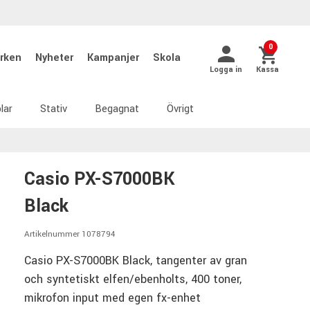
0
rken
Nyheter
Kampanjer
Skola
Logga in
Kassa
lar
Stativ
Begagnat
Övrigt
Casio PX-S7000BK
Black
Artikelnummer 1078794
Casio PX-S7000BK Black, tangenter av gran
och syntetiskt elfen/ebenholts, 400 toner,
mikrofon input med egen fx-enhet