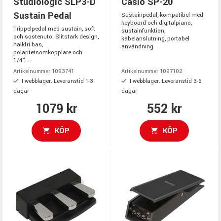
Studiologic SLP3-D
Casio SP-20
Sustain Pedal
Sustainpedal, kompatibel med
keyboard och digitalpiano,
Trippelpedal med sustain, soft
sustainfunktion,
och sostenuto. Slitstark design,
kabelanslutning, portabel
halkfri bas,
användning
polaritetsomkopplare och
1/4”...
Artikelnummer 1093741
Artikelnummer 1097102
I webblager. Leveranstid 1-3
I webblager. Leveranstid 3-6
dagar
dagar
1079 kr
552 kr
KÖP
KÖP