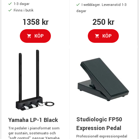
1-3 dagar
I webblager. Leveranstid 1-3
Finns i butik
dagar
1358 kr
250 kr
KÖP
KÖP
Studiologic FP50
Yamaha LP-1 Black
Expression Pedal
Tre pedaler i pianoformat som
ger sustain, sostenuato och
Professionell expressionpedal
"soft control", passar Yamaha