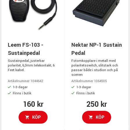
Leem FS-103 -
Nektar NP-1 Sustain
Sustainpedal
Pedal
Sustainpedal, justerbar
Fotomkopplare i metall med
polaritet, 6,3mm telekontakt, 6
polaritetsswitch, slitstark och
Feet kabel.
passar både i studion och på
scenen
Artikelnummer 1044642
Artikelnummer 1064505
1-3 dagar
1-3 dagar
Finns i butik
Finns i butik
160 kr
250 kr
KÖP
KÖP