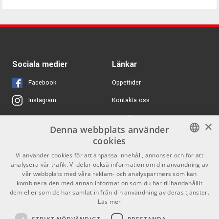
Sociala medier
Länkar
Facebook
Öppettider
Kontakta oss
Instagram
Köpvillkor
X
×
Denna webbplats använder
Butiken
Youtube
cookies
Varumärken
TikTok
SWEDISH
Vi använder cookies för att anpassa innehåll, annonser och för att
analysera vår trafik. Vi delar också information om din användning av
ENGLISH
GDPR & Cookies
vår webbplats med våra reklam- och analyspartners som kan
kombinera den med annan information som du har tillhandahållit
dem eller som de har samlat in från din användning av deras tjänster.
Partners
Kontakt
Läs mer
Info