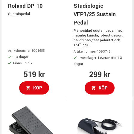
Roland DP-10
Studiologic
VFP1/25 Sustain
Sustainpedal
Pedal
Pianostilad sustainpedal med
naturlig känsla, robust design,
halkfri bas, fast polaritet och
1/4” jack.
Artikelnummer 1001685
Artikelnummer 1093746
1-3 dagar
I webblager. Leveranstid 1-3
Finns i butik
dagar
519 kr
299 kr
KÖP
KÖP