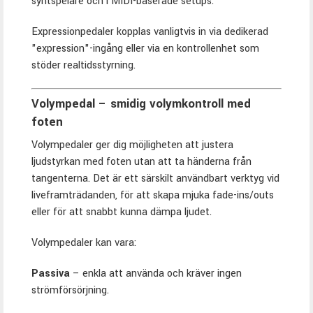
syntspelare och i MIDI-baserade setups.
Expressionpedaler kopplas vanligtvis in via dedikerad
"expression"-ingång eller via en kontrollenhet som
stöder realtidsstyrning.
Volympedal – smidig volymkontroll med
foten
Volympedaler ger dig möjligheten att justera
ljudstyrkan med foten utan att ta händerna från
tangenterna. Det är ett särskilt användbart verktyg vid
liveframträdanden, för att skapa mjuka fade-ins/outs
eller för att snabbt kunna dämpa ljudet.
Volympedaler kan vara:
Passiva
– enkla att använda och kräver ingen
strömförsörjning.