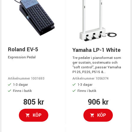
Roland EV-5
Yamaha LP-1 White
Expression Pedal
Tre pedaler i pianoformat som
ger sustain, sostenuato och
"soft control", passar Yamaha
P125, P225, P515 &...
Artikelnummer 1001693
Artikelnummer 1056374
1-3 dagar
1-3 dagar
Finns i butik
Finns i butik
805 kr
906 kr
KÖP
KÖP