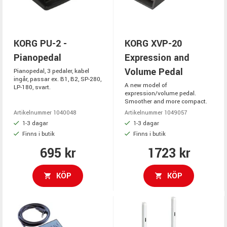
KORG PU-2 -
KORG XVP-20
Pianopedal
Expression and
Volume Pedal
Pianopedal, 3 pedaler, kabel
ingår, passar ex. B1, B2, SP-280,
A new model of
LP-180, svart.
expression/volume pedal.
Smoother and more compact.
Artikelnummer 1040048
Artikelnummer 1049057
1-3 dagar
1-3 dagar
Finns i butik
Finns i butik
695 kr
1723 kr
KÖP
KÖP