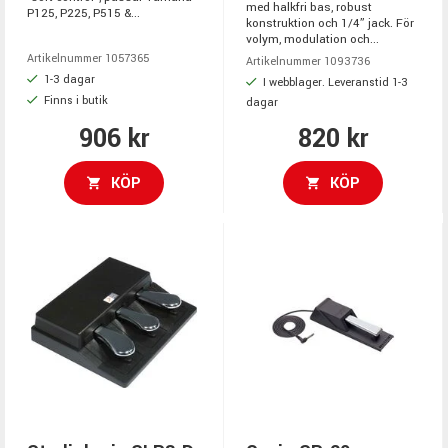
med halkfri bas, robust
P125, P225, P515 &...
konstruktion och 1/4” jack. För
volym, modulation och...
Artikelnummer 1057365
Artikelnummer 1093736
1-3 dagar
I webblager. Leveranstid 1-3
Finns i butik
dagar
906 kr
820 kr
KÖP
KÖP