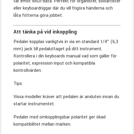
tar emot MIDI-data. Perfekt för organister, soloartister
eller keyboardriggar där du vill frigöra händerna och
låta fötterna göra jobbet.
Att tänka på vid inkoppling
Pedaler kopplas vanligtvis in via en standard 1/4" (6,3
mm) jack till pedaluttaget på ditt instrument.
Kontrollera i din keyboards manual vad som gäller för
polaritet, expression-input och kompatibla
kontrollvärden.
Tips:
Vissa modeller kräver att pedalen är ansluten innan du
startar instrumentet.
Pedaler med omkopplingsbar polaritet ger ökad
kompatibilitet mellan märken.