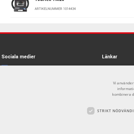
ARTIKELNUMMER 1014434
Tourtek TM30
ARTIKELNUMMER 1016857
AMP PM-9/05 - 0,5m XLR/XLR-
kabel med Neutrik-kontakter
Sociala medier
Länkar
ARTIKELNUMMER 1036714
Facebook
Öppettider
AMP PM-9/2 - 2m XLR/XLR-kabel
Kontakta oss
Instagram
med Neutrik-kontakter
Vi använder 
informati
ARTIKELNUMMER 1036716
Köpvillkor
X
kombinera de
Butiken
Youtube
AMP PM-9/1 - 1m XLR/XLR-kabel
med Neutrik-kontakter
STRIKT NÖDVÄND
Varumärken
TikTok
ARTIKELNUMMER 1036715
GDPR & Cookies
AMP PM-9/3 - 3m XLR/XLR-kabel
med Neutrik-kontakter