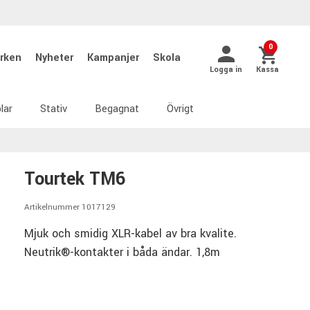
0
rken
Nyheter
Kampanjer
Skola
Logga in
Kassa
lar
Stativ
Begagnat
Övrigt
Tourtek TM6
Artikelnummer 1017129
Mjuk och smidig XLR-kabel av bra kvalite.
Neutrik®-kontakter i båda ändar. 1,8m