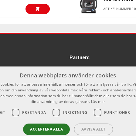
ARTIKELNUMMER 10
495 kr/st
AMP PM-4/33 -
hona/XLR-hane
ARTIKELNUMMER 10
595 kr/st
AMP PM-4/10 -
hane - Signalk
Partners
ARTIKELNUMMER 10
Denna webbplats använder cookies
625 kr/st
Tourtek TM30
cookies för att anpassa innehåll, annonser och för att analysera vår trafik. V
ARTIKELNUMMER 10
on om din användning av vår webbplats med våra reklam- och analyspartner
n med annan information som du har tillhandahållit dem eller som de har s
din användning av deras tjänster.
Läs mer
610 kr/st
Soundcraft EF
IGT
PRESTANDA
INRIKTNING
FUNKTIONER
ARTIKELNUMMER 10
655 kr/st
ACCEPTERA ALLA
AVVISA ALLT
Rode NT1 Sign