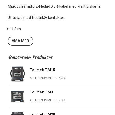
Mjuk och smidig 24-ledad XLR-kabel med kraftig skärm.
Utrustad med Neutrik® kontakter.
1,8 m
VISA MER
Relaterade Produkter
Tourtek TM15
ARTIKELNUMMER 1014589
Tourtek TM3
ARTIKELNUMMER 1017128
Tourtek TM20