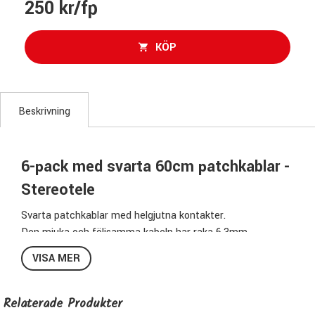
250 kr/fp
KÖP
Beskrivning
6-pack med svarta 60cm patchkablar -
Stereotele
Svarta patchkablar med helgjutna kontakter.
Den mjuka och följsamma kabeln har raka 6,3mm
stererotele i båda ändar.
VISA MER
Pris för 6st kablar.
Specifikationer SCP-60:
Relaterade Produkter