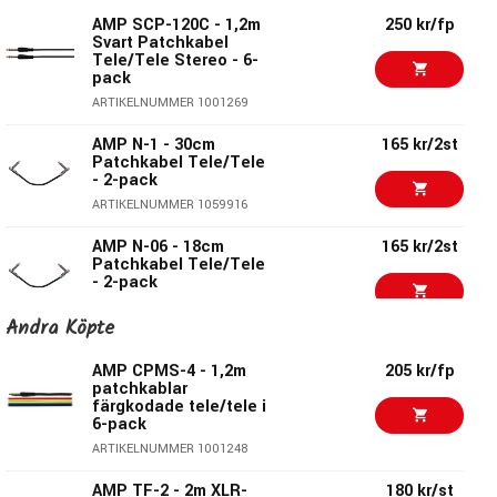
Kabellängd:
0,6m
AMP SCP-120C - 1,2m
250 kr/fp
Kontakt sida 1:
Rak balanserad 6,3mm telehane
Svart Patchkabel
Tele/Tele Stereo - 6-
Kontakt sida 2:
Rak balanserad 6,3mm telehane
pack
Kabelfärg:
Svart
ARTIKELNUMMER 1001269
Modellbeteckning:
SCP-60
Säljes i pack om 6st
AMP N-1 - 30cm
165 kr/2st
Patchkabel Tele/Tele
- 2-pack
ARTIKELNUMMER 1059916
AMP - Kablar du kan lita på!
AMP N-06 - 18cm
165 kr/2st
Sedan mitten av 80-talet har AMP levererat produkter
Patchkabel Tele/Tele
- 2-pack
av hög kvalité till överkomliga priser.
ARTIKELNUMMER 1059914
Deras breda sortiment är fyllt med gitarrkablar,
Andra Köpte
mikrofonkablar och speakonkablar i olika längder och
AMP G-1 - 30cm
180 kr/2st
Patchkabel med
prissegment men även ett nästan oslagbart antal
AMP CPMS-4 - 1,2m
205 kr/fp
guldpläterade
patchkablar
specialkablar, övergångar, splitkablar och adapters. Allt för
Tele/Tele - 2-pack
färgkodade tele/tele i
att du ska kunna koppla ihop dina musikprylar på ett bra
6-pack
ARTIKELNUMMER 1059915
och smidigt sätt, oavsett vad du har för grejer. Kablarna
ARTIKELNUMMER 1001248
AMP CPMS-2 - 60cm
180 kr/fp
från AMP är mjuka, följsamma med bra kvalité och i
patchkablar
AMP TF-2 - 2m XLR-
180 kr/st