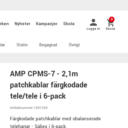
0
rken
Nyheter
Kampanjer
Skola
Logga in
Kassa
lar
Stativ
Begagnat
Övrigt
AMP CPMS-7 - 2,1m
patchkablar färgkodade
tele/tele i 6-pack
Artikelnummer 1001250
Färgkodade patchkablar med obalanserade
telehanar - Säljes i 6-pack.