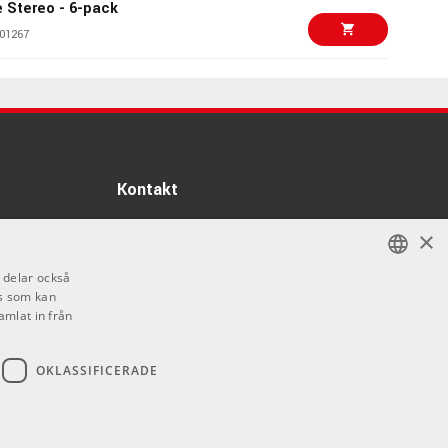
e Stereo - 6-pack
01267
260 kr/st
06376
165 kr/fp
30cm patchkablar
e/tele i 6-pack
Kontakt
01245
Info
×
240 kr/st
 FLEX
Öppettider:
l 3m - Orange
i delar också
Mån-Fre: 10.00-18.00
s som kan
SWEDISH
81064
Lördag: 11.00-16.00
amlat in från
Söndag: Stängt
ENGLISH
3079 kr/st
EN Ambient Ø
Helgdagar
OKLASSIFICERADE
86561
159 kr/set
09544