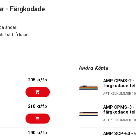
r - Färgkodade
da ändar.
ch 1st blå kabel.
Andra Köpte
205 kr/fp
AMP CPMS-2 - 
färgkodade tel
ARTIKELNUMMER 10
210 kr/fp
AMP CPMS-3 - 
färgkodade tel
ARTIKELNUMMER 10
kvalité till överkomliga priser.
190 kr/fp
AMP SCP-60 - 
 och speakonkablar i olika längder och prissegment men även ett