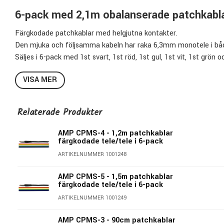
6-pack med 2,1m obalanserade patchkabla
Färgkodade patchkablar med helgjutna kontakter.
Den mjuka och följsamma kabeln har raka 6,3mm monotele i bå
Säljes i 6-pack med 1st svart, 1st röd, 1st gul, 1st vit, 1st grön o
Specifikationer CPMS-7:
VISA MER
Kabellängd:
2,1m
Kontakt sida 1:
Rak obalanserad 6,3mm telehane
Relaterade Produkter
Kontakt sida 2:
Rak obalanserad 6,3mm telehane
Kabelfärg:
Färgkodade
AMP CPMS-4 - 1,2m patchkablar
färgkodade tele/tele i 6-pack
Modellbeteckning:
CPMS-7
ARTIKELNUMMER 1001248
Säljes i pack om 6st
AMP CPMS-5 - 1,5m patchkablar
färgkodade tele/tele i 6-pack
AMP - Kablar du kan lita på!
ARTIKELNUMMER 1001249
Sedan mitten av 80-talet har AMP levererat produkter av hög 
AMP CPMS-3 - 90cm patchkablar
Deras breda sortiment är fyllt med gitarrkablar, mikrofonkablar