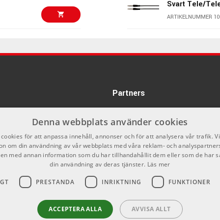
Svart Tele/Tel
 adapters. Allt för att du ska kunna koppla ihop dina musikprylar
ARTIKELNUMMER 10
arna från AMP är mjuka, följsamma med bra kvalité och i
erat ska finna en produkt från AMP som passar dig.
180 kr/fp
HOSA CPP204
 kabel från AMP är en kabel du kan lita på!
ARTIKELNUMMER 10
165 kr/fp
AMP CPMS-1 - 
färgkodade tel
Partners
ARTIKELNUMMER 10
Denna webbplats använder cookies
165 kr/fp
Ernie Ball 6416
instrumentkabe
cookies för att anpassa innehåll, annonser och för att analysera vår trafik. V
on om din användning av vår webbplats med våra reklam- och analyspartner
ARTIKELNUMMER 10
n med annan information som du har tillhandahållit dem eller som de har s
din användning av deras tjänster.
Läs mer
255 kr/st
Sonicware LIV
IGT
PRESTANDA
INRIKTNING
FUNKTIONER
ARTIKELNUMMER 10
ACCEPTERA ALLA
AVVISA ALLT
Daddario NYXL
480 kr/st