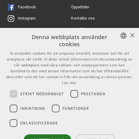
Black Amber - Elgitarr
Facebook
Öppettider
ARTIKELNUMMER 1078905
Kontakta oss
Instagram
130 kr/st
Köpvillkor
X
HOSA YPP136
×
Denna webbplats använder
Butiken
Youtube
ARTIKELNUMMER 1001928
cookies
Varumärken
TikTok
SWEDISH
Vi använder cookies för att anpassa innehåll, annonser och för att
1649 kr/st
Toontrack EZdrummer
analysera vår trafik. Vi delar också information om din användning av
3
ENGLISH
GDPR & Cookies
vår webbplats med våra reklam- och analyspartners som kan
ARTIKELNUMMER 1076272
kombinera den med annan information som du har tillhandahållit
dem eller som de har samlat in från din användning av deras tjänster.
Partners
Kontakt
2495 kr
Boss SY-200
Läs mer
Synthesizer
Info
STRIKT NÖDVÄNDIGT
PRESTANDA
ARTIKELNUMMER 1098423
Öppettider:
INRIKTNING
FUNKTIONER
Mån-Fre: 10.00-18.00
Lördag: 11.00-16.00
OKLASSIFICERADE
Söndag: Stängt
Helgdagar