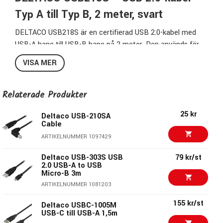
Typ A till Typ B, 2 meter, svart
DELTACO USB218S är en certifierad USB 2.0-kabel med
USB-A hane till USB-B hane på 2 meter. Den används för
anslutning mellan dator och hubb, skrivare, scanner eller
VISA MER
externa kabinett och stöder dataöverföring med upp till
480 Mb/s.
Relaterade Produkter
Översikt och funktioner
25 kr
Deltaco USB-210SA
Cable
Kabeln följer USB 2.0-standarden och är certifierad av
ARTIKELNUMMER 1097429
USB-IF, vilket garanterar kompatibilitet och pålitlig
dataöverföring.
Deltaco USB-303S USB
79 kr/st
2.0 USB-A to USB
Konstruktion och material
Micro-B 3m
ARTIKELNUMMER 1081203
Kabeln har robust svart isolering och standardkontakter i
USB-A och USB-B för enkel anslutning mellan enheter.
155 kr/st
Deltaco USBC-1005M
USB-C till USB-A 1,5m