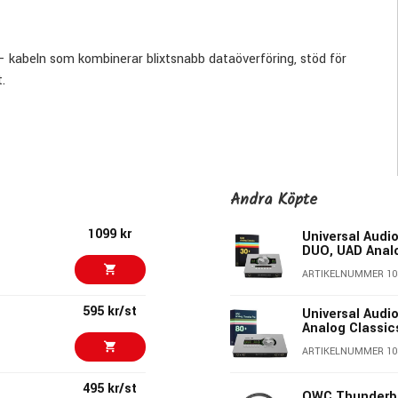
 kabeln som kombinerar blixtsnabb dataöverföring, stöd för
t.
b/s Bandwidth Boost för video, är det här kabeln som klarar allt
ar samtidigt.
heter. Denna kabel är fullt bakåtkompatibel och optimerar
Andra Köpte
eration.
1099 kr
Universal Audio
DUO, UAD Anal
ARTIKELNUMMER 10
595 kr/st
t krävande laptops
Universal Audio
Analog Classic
SB4 och USB-C-enheter
ARTIKELNUMMER 10
gar
495 kr/st
OWC Thunderbo