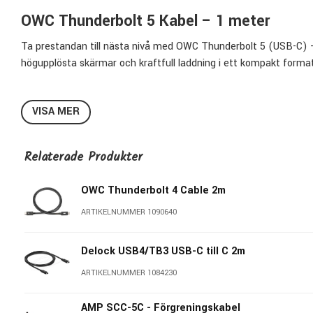
OWC Thunderbolt 5 Kabel – 1 meter
Ta prestandan till nästa nivå med OWC Thunderbolt 5 (USB-C) –
högupplösta skärmar och kraftfull laddning i ett kompakt forma
Med upp till 80 Gb/s dubbelriktad överföringshastighet och 120 G
– från redigering av 8K-video till att driva tre högupplösta skärm
VISA MER
Thunderbolt 5 är här, men du behöver inte oroa dig för äldre en
Relaterade Produkter
hastigheten för alla Thunderbolt- och USB-C-portar, oavsett gen
Funktioner:
OWC Thunderbolt 4 Cable 2m
Supersnabb dataöverföring: Upp till 80 Gb/s
ARTIKELNUMMER 1090640
Maxad videoprestanda: Upp till 120 Gb/s för tre 8K-skärmar
Kraftfull laddning: Upp till 240W – perfekt även för de mes
Delock USB4/TB3 USB-C till C 2m
USB-C-kompatibilitet: Fungerar med Thunderbolt 5, 4, 3, U
ARTIKELNUMMER 1084230
Längd: 1 meter – perfekt för korta och effektiva anslutnin
AMP SCC-5C - Förgreningskabel