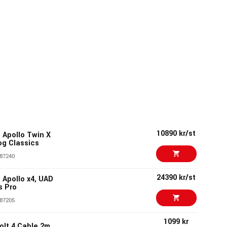
10890 kr/st
 Apollo Twin X
og Classics
87240
24390 kr/st
 Apollo x4, UAD
s Pro
87205
1099 kr
lt 4 Cable 2m