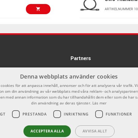
ARTIKELNUMMER 10
320 kr/st
AMP TM-6 - 6m
hane - Balanse
ARTIKELNUMMER 10
280 kr/st
Heritage Audio 
Partners
ARTIKELNUMMER 10
Denna webbplats använder cookies
280 kr
cookies för att anpassa innehåll, annonser och för att analysera vår trafik. V
Universal Audio
on om din användning av vår webbplats med våra reklam- och analyspartner
Analog Classic
n med annan information som du har tillhandahållit dem eller som de har s
ARTIKELNUMMER 10
din användning av deras tjänster.
Läs mer
300 kr
IGT
PRESTANDA
INRIKTNING
FUNKTIONER
Shure KSM32S
ARTIKELNUMMER 10
300 kr
ACCEPTERA ALLA
AVVISA ALLT