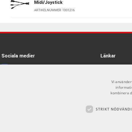
Midi/Joystick
ARTIKELNUMMER 1001216
Startech USB Type C Cable With
5A PD USB 2.0 1m
ARTIKELNUMMER 1079339
UDG Ultimate USB 3.2 C-A Black
1,5 m
Sociala medier
Länkar
ARTIKELNUMMER 1093908
Facebook
Öppettider
UDG Ultimate USB 3.0 C-A Blue 1,5
Kontakta oss
Instagram
m
Vi använder 
informati
ARTIKELNUMMER 1093910
Köpvillkor
X
kombinera de
Butiken
Youtube
UDG Ultimate USB 3.2 C-C Blue 1,5
m
STRIKT NÖDVÄND
Varumärken
TikTok
ARTIKELNUMMER 1093920
GDPR & Cookies
UDG Ultimate USB 3.2 C-C Yellow
1,5 m