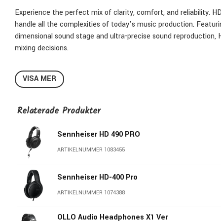
Experience the perfect mix of clarity, comfort, and reliability.
handle all the complexities of today’s music production. Featur
dimensional sound stage and ultra-precise sound reproduction, H
mixing decisions.
VISA MER
Backed by decades of Sennheiser engineering, technology, r
Uncolored frequency response for honest, dynamic sound repr
Relaterade Produkter
Two unique sets of washable, replaceable ear pads for produci
frequencies
Sennheiser HD 490 PRO
Open-back design with an extremely wide, dimensional sound s
Innovative low-frequency cylinder system for full, accurate, a
ARTIKELNUMMER 1083455
Precision-engineered ergonomics eliminate pressure points and
Sennheiser Open-frame Architecture reduces total harmonic 
Sennheiser HD-400 Pro
accuracy
ARTIKELNUMMER 1074388
Includes Dear Reality dearVR MIX-SE plugin, turning your DAW
spatial audio technology
OLLO Audio Headphones X1 Ver