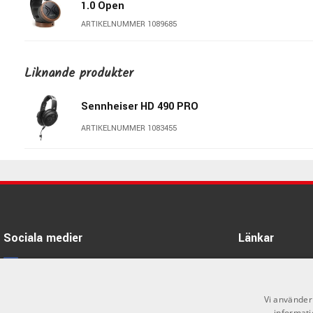
1.0 Open
ARTIKELNUMMER 1089685
Beyerdynamic DT 990 PRO X -
Open studio headphone
Liknande produkter
ARTIKELNUMMER 1092019
Sennheiser HD 490 PRO
Sennheiser HD 480 PRO
ARTIKELNUMMER 1083455
ARTIKELNUMMER 1096438
Sennheiser IE 400 Pro Clear
ARTIKELNUMMER 1063233
Sociala medier
Länkar
Sennheiser HME 27
Facebook
Öppettider
ARTIKELNUMMER 1096850
Kontakta oss
Instagram
Vi använder 
Sennheiser HME 46
informati