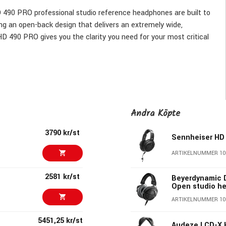
 HD 490 PRO professional studio reference headphones are built to
ing an open-back design that delivers an extremely wide,
D 490 PRO gives you the clarity you need for your most critical
esearch and development
oduction across the full spectrum
Andra Köpte
ng or mixing help eliminate ear fatigue and pinpoint
3790 kr/st
Sennheiser HD
tage and ultra-precise localization
nd clearly defined low end
ARTIKELNUMMER 10
 deliver supreme, flexible, lightweight comfort
2581 kr/st
distortion (THD) and minimizes resonance, improving audio
Beyerdynamic 
Open studio h
ARTIKELNUMMER 10
 into an ultimate virtual mixing environment via advanced
5451,25 kr/st
Audeze LCD-X