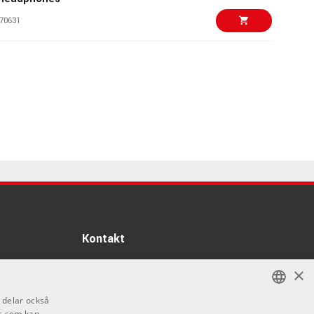
70631
2599 kr
T 990 Edition 600 -
dphone
92018
2581 kr/st
-400 Pro
74388
5999 kr/st
DT 1990 PRO MKII
87948
3959 kr/st
Kontakt
a ATH-R70Xa
Info
92358
×
Öppettider:
rsion One Planar
8495 kr/st
i delar också
Mån-Fre: 10.00-18.00
n Back Headphones
s som kan
SWEDISH