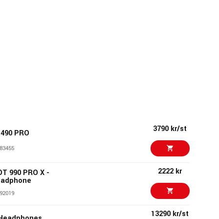
3790 kr/st
 490 PRO
83455
2222 kr
DT 990 PRO X -
eadphone
92019
13290 kr/st
 Headphones