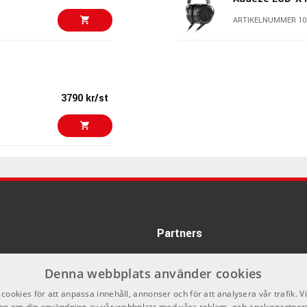
ARTIKELNUMMER 10
2222 kr
Beyerdynamic D
Open HiFi hea
ARTIKELNUMMER 10
3790 kr/st
4399 kr
Sennheiser HD
ARTIKELNUMMER 10
4600 kr/st
Beyerdynamic 
ARTIKELNUMMER 10
5555 kr
Partners
Audio-Technic
ARTIKELNUMMER 10
Denna webbplats använder cookies
3333 kr
Slate VSX Imme
cookies för att anpassa innehåll, annonser och för att analysera vår trafik. V
Magnetic Ope
on om din användning av vår webbplats med våra reklam- och analyspartner