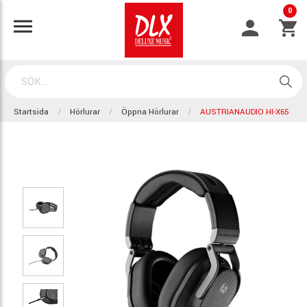
0
Startsida
Hörlurar
Öppna Hörlurar
AUSTRIANAUDIO HI-X65