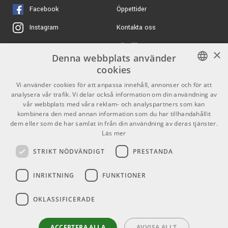
stabilitet
ARTIKELNUMMER 1032080
Facebook
Öppettider
Vikbar konstruktion för maximal portabilitet och enkel
förvaring
Kontakta oss
Instagram
19390 kr/st
Cranborne Audio
500ADAT
Köpvillkor
X
×
ARTIKELNUMMER 1068216
Denna webbplats använder
Butiken
Youtube
cookies
1499 kr/st
Akai MPK Mini Plus
Varumärken
TikTok
SWEDISH
Vi använder cookies för att anpassa innehåll, annonser och för att
analysera vår trafik. Vi delar också information om din användning av
ARTIKELNUMMER 1078227
ENGLISH
GDPR & Cookies
vår webbplats med våra reklam- och analyspartners som kan
kombinera den med annan information som du har tillhandahållit
395 kr/st
Ortofon Record Brush
dem eller som de har samlat in från din användning av deras tjänster.
Partners
Kontakt
Läs mer
ARTIKELNUMMER 1082585
Info
STRIKT NÖDVÄNDIGT
PRESTANDA
Öppettider:
INRIKTNING
FUNKTIONER
Mån-Fre: 10.00-18.00
Lördag: 11.00-16.00
OKLASSIFICERADE
Söndag: Stängt
Helgdagar
ACCEPTERA ALLA
AVVISA ALLT