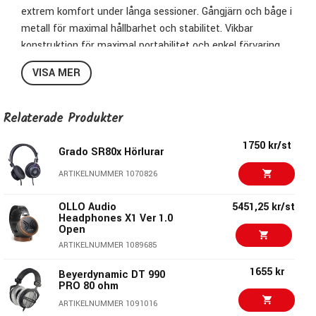
extrem komfort under långa sessioner. Gångjärn och båge i
metall för maximal hållbarhet och stabilitet. Vikbar
konstruktion för maximal portabilitet och enkel förvaring.
Made in Austria.
VISA MER
Nya hörlurar från Austrian Audio – Ett team med stort
kunnande som ligger bakom flera legendariska lurar och
Relaterade Produkter
mikrofoner i studiosammanhang.
1750 kr/st
Grado SR80x Hörlurar
ARTIKELNUMMER 1070826
Oavsätt vilken Hi-X modell du väljer, får du "Made in
Austria"-kvalitet från ett team som står bakom denna helt
OLLO Audio
5451,25 kr/st
Headphones X1 Ver 1.0
nya hörlursdesign. Du hittar inte dussinkomponenter här.
Open
Nyckelkomponenterna är skapade av Austrian Audio i Wien,
ARTIKELNUMMER 1089685
för att skapa en linjär lyssningsupplevelse.
1655 kr
Beyerdynamic DT 990
PRO 80 ohm
Teamet har gjort mätningar och lyssningstester och har
kommit fram till att ett membran på 44mm är den
ARTIKELNUMMER 1091016