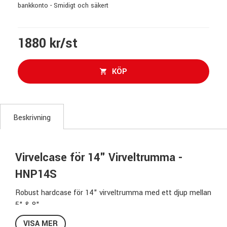
bankkonto - Smidigt och säkert
1880 kr/st
KÖP
Beskrivning
Virvelcase för 14" Virveltrumma -
HNP14S
Robust hardcase för 14" virveltrumma med ett djup mellan
5" & 8".
HNP14S har ett greppvänligt handtag på toppen av caset
VISA MER