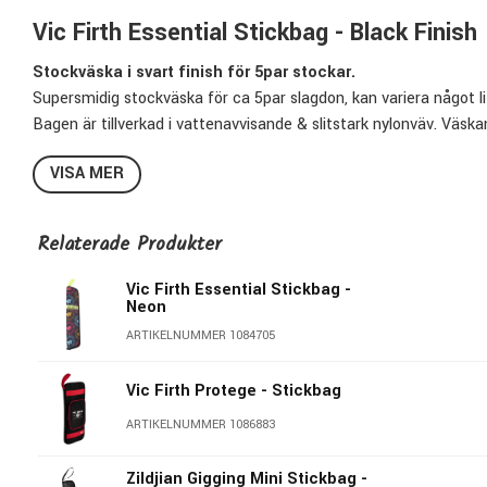
Vic Firth Essential Stickbag - Black Finish
Stockväska i svart finish för 5par stockar.
Supersmidig stockväska för ca 5par slagdon, kan variera något l
Bagen är tillverkad i vattenavvisande & slitstark nylonväv. Väs
att kunna hänga upp den på golvpuka, en liten ficka för småtillb
VISA MER
Bagen är så liten & smidig att det även funkar att fästa den run
under spel.
Trumpinnar, vispar & andra tillbehör ingår ej...
Relaterade Produkter
Specifikationer VXSB00301:
Vic Firth Essential Stickbag -
Neon
Färg: Black
ARTIKELNUMMER 1084705
Höjd: 482,6mm
Bredd öppen: 209,55mm
Vic Firth Protege - Stickbag
Material: Nylonväv
Band & krok för upphängning
ARTIKELNUMMER 1086883
Handtag
Ficka för accessories
Zildjian Gigging Mini Stickbag -