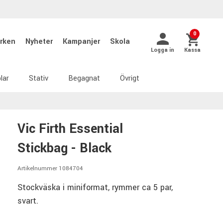
0
rken
Nyheter
Kampanjer
Skola
Logga in
Kassa
lar
Stativ
Begagnat
Övrigt
Vic Firth Essential
Stickbag - Black
Artikelnummer 1084704
Stockväska i miniformat, rymmer ca 5 par,
svart.