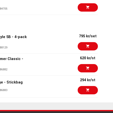
84705
355 kr/st
08702
795 kr/set
tyle 5B - 4-pack
4333 kr/st
 110 Xi
88129
85058
620 kr/st
rmer Classic -
1195 kr
owerpad
86882
97694
294 kr/st
ge - Stickbag
899 kr/st
PD-SX
86883
50920
268 kr/st
tial Stickbag -
1880 kr/st
Snare Drum Case