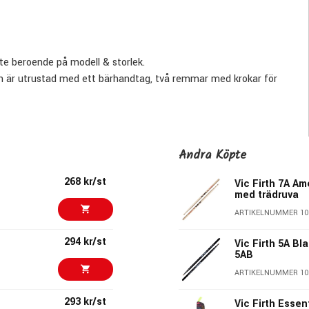
ite beroende på modell & storlek.
kan är utrustad med ett bärhandtag, två remmar med krokar för
ehör & en ögla att sätta en trumnyckel i.
t virveltrumman om du vill ha slagdonen väldigt nära tillhands
Andra Köpte
268 kr/st
Vic Firth 7A A
med trädruva
ARTIKELNUMMER 10
294 kr/st
Vic Firth 5A Bl
5AB
ARTIKELNUMMER 10
293 kr/st
Vic Firth Essen