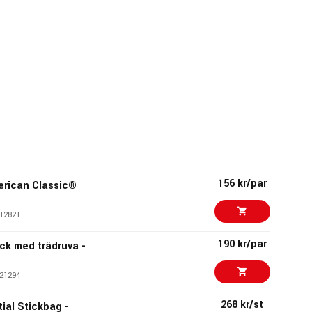
156 kr/par
merican Classic®
12821
190 kr/par
ack med trädruva -
21294
268 kr/st
tial Stickbag -