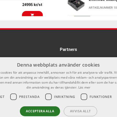
24995 kr/st
ARTIKELNUMMER 10
API TCS-II
7690 kr/st
ARTIKELNUMMER 10
Partners
5222 kr/st
SSL Revival 40
ARTIKELNUMMER 10
Denna webbplats använder cookies
10117 kr/st
cookies för att anpassa innehåll, annonser och för att analysera vår trafik. V
Torso Electron
on om din användning av vår webbplats med våra reklam- och analyspartner
n med annan information som du har tillhandahållit dem eller som de har s
ARTIKELNUMMER 10
din användning av deras tjänster.
Läs mer
10880 kr/st
IGT
PRESTANDA
INRIKTNING
FUNKTIONER
SSL Super 9000
ARTIKELNUMMER 10
ACCEPTERA ALLA
AVVISA ALLT