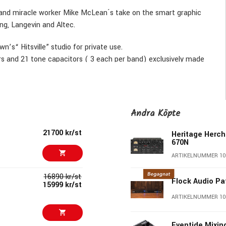
er and miracle worker Mike McLean´s take on the smart graphic
ng, Langevin and Altec.
’s“ Hitsville” studio for private use.
ors and 21 tone capacitors ( 3 each per band) exclusively made
s.
d gain control.
ratio for better integration into modern studios. Exclusively
Andra Köpte
lles heel Opamp-labs output.
ttings.
21700 kr/st
Heritage Herch
670N
ARTIKELNUMMER 10
16890 kr/st
Flock Audio Pa
15999 kr/st
ARTIKELNUMMER 10
Eventide Mixin