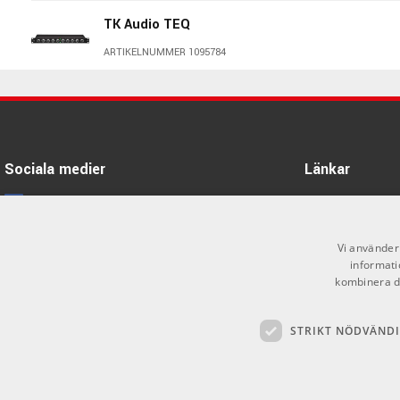
TK Audio TEQ
ARTIKELNUMMER 1095784
Warm Audio EQP-WA
ARTIKELNUMMER 1050507
Sociala medier
Länkar
SSL 500-Series UltraViolet EQ
Module
Facebook
Öppettider
ARTIKELNUMMER 1070054
Kontakta oss
Instagram
Vi använder 
Heritage Audio 73EQ JR
informati
Köpvillkor
X
kombinera de
ARTIKELNUMMER 1064858
Butiken
Youtube
IGS Audio Rubber Bands 500
STRIKT NÖDVÄND
Varumärken
TikTok
Mastering EQ
GDPR & Cookies
ARTIKELNUMMER 1072046