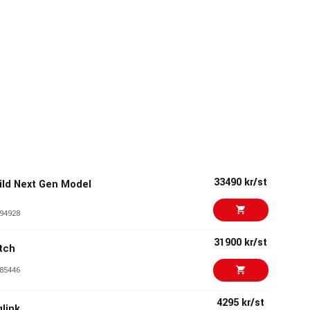
33490 kr/st
ild Next Gen Model
94928
31900 kr/st
tch
85446
4295 kr/st
glink