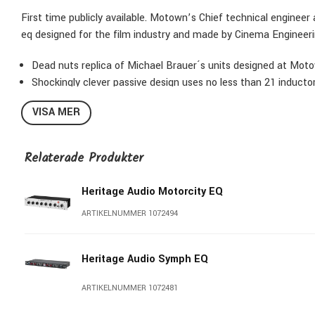
First time publicly available. Motown’s Chief technical engine
eq designed for the film industry and made by Cinema Engineeri
Dead nuts replica of Michael Brauer´s units designed at Motown
Shockingly clever passive design uses no less than 21 induct
for Heritage Audio, matching Brauer´s values to 1% tolerance
VISA MER
Heavy duty stepped rotary switches used for all 7 eq bands an
UTC replica input transformer transformer with modified turns 
made for Heritage Audio.
Relaterade Produkter
Carnhill-driven output line amp substitutes the original´s Achi
In/Out/Off Lever switch allows you to A/B the effect of EQ se
Heritage Audio Motorcity EQ
ARTIKELNUMMER 1072494
Heritage Audio Symph EQ
ARTIKELNUMMER 1072481