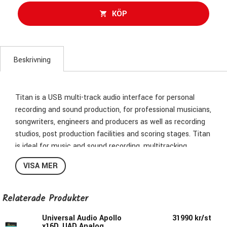
KÖP
Beskrivning
Titan is a USB multi-track audio interface for personal
recording and sound production, for professional musicians,
songwriters, engineers and producers as well as recording
studios, post production facilities and scoring stages. Titan
is ideal for music and sound recording, multitracking,
overdubbing, stem-based mastering, analogue summing
VISA MER
and critical listening applications.
USB 2.0 Audio-Interface
Relaterade Produkter
24-Bit/192 kHz
4x Mic-/Line Combo-Inputs XLR/TR 1/4"
Universal Audio Apollo
31990 kr/st
x16D, UAD Analog