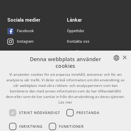
Signalkabel
12999 kr
Peavey Aureus 28
ARTIKELNUMMER 1049383
Digital Mixer
AMP TM-2 - 2m XLR-
180 kr/st
ARTIKELNUMMER 1097137
Sociala medier
Länkar
hane/Tele-hane -
Balanserad
Facebook
Öppettider
Signalkabel
ARTIKELNUMMER 1031962
Kontakta oss
Instagram
450 kr/st
K&M 16085 Headphone
Köpvillkor
X
×
Holder
Denna webbplats använder
Butiken
Youtube
ARTIKELNUMMER 1036794
cookies
Varumärken
TikTok
SWEDISH
Vi använder cookies för att anpassa innehåll, annonser och för att
5666 kr/st
sE Electronics sE4400 -
analysera vår trafik. Vi delar också information om din användning av
Stormembransmikrofon
ENGLISH
GDPR & Cookies
vår webbplats med våra reklam- och analyspartners som kan
ARTIKELNUMMER 1063425
kombinera den med annan information som du har tillhandahållit
dem eller som de har samlat in från din användning av deras tjänster.
Partners
Kontakt
6890 kr/st
Läs mer
Focal Shape 65
Info
STRIKT NÖDVÄNDIGT
PRESTANDA
ARTIKELNUMMER 1053347
Öppettider:
7099 kr/st
INRIKTNING
FUNKTIONER
Mån-Fre: 10.00-18.00
Lewitt LCT 540 S