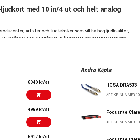
judkort med 10 in/4 ut och helt analog
roducenter, artister och ljudtekniker som vill ha hög ljudkvalitet,
 10 ingångar och 4 utgångar, två Clarett+ mikrofonförstärkare,
åde för noggrann inspelning, musikproduktion och mixning i
amiskt omfång och en helt analog Air-krets inspirerad av
Andra Köpte
parenta inspelningar med gott om headroom, naturlig närvaro
dlarna och hörlursförstärkaren.
6340 kr/st
HOSA DRA503
ARTIKELNUMMER 10
4999 kr/st
eadroom
Focusrite Clar
inspelning med mycket låg brusnivå och hög detaljåtergivning.
ARTIKELNUMMER 10
 du spela in sång, akustiska instrument, förstärkare och
6917 kr/st
Focusrite Clar