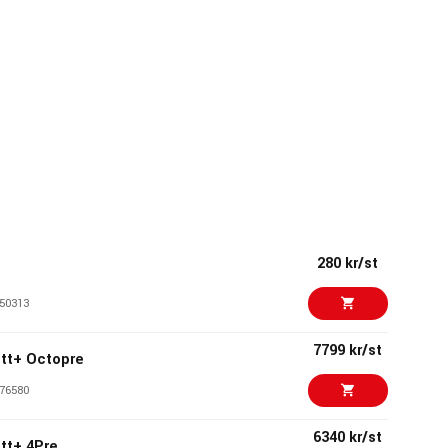
280 kr/st
50313
7799 kr/st
ett+ Octopre
76580
6340 kr/st
ett+ 4Pre