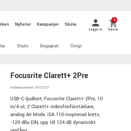
0
rken
Nyheter
Kampanjer
Skola
Logga in
Kassa
lar
Stativ
Begagnat
Övrigt
Focusrite Clarett+ 2Pre
Artikelnummer 1072753
USB-C-ljudkort, Focusrite Clarett+ 2Pre, 10
in/4 ut, 2 Clarett+ mikrofonförstärkare,
analog Air Mode, ISA 110-inspirerad krets,
-129 dBu EIN, upp till 124 dB dynamiskt
omfång