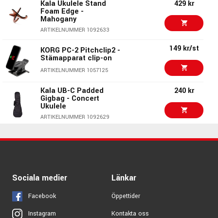
Kala Ukulele Stand
429 kr
Invändigt foder: Plyschmaterial
ARTIKELNUMMER 1097108
Foam Edge -
Yttermaterial: Svart Cordura
Mahogany
689 kr
Kala UC-C Case -
Funktioner: Justerbara axelremmar, ytterficka
ARTIKELNUMMER 1092633
Concert Ukulele
149 kr/st
ARTIKELNUMMER 1092624
KORG PC-2 Pitchclip2 -
Stämapparat clip-on
550 kr/st
Profile PRBB-100
ARTIKELNUMMER 1057125
Gigbag till Elbas
Kala UB-C Padded
240 kr
ARTIKELNUMMER 1001367
Gigbag - Concert
Ukulele
265 kr/st
Daddario PW-CP-12 NS
ARTIKELNUMMER 1092629
Ukulele Capo
ARTIKELNUMMER 1080734
325 kr
Soundsation PGB-
10UK
ORTEGA OCS-200U
225 kr/st
ARTIKELNUMMER 1097108
Ukulele Strap Coal
Cotton
Sociala medier
Länkar
Kala UB-B Gigbag -
290 kr
ARTIKELNUMMER 1071642
Baritone Padded
Ukulele
Facebook
Öppettider
ARTIKELNUMMER 1092627
Kontakta oss
Instagram