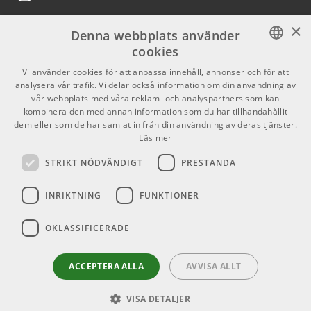
6850 kr/st
Crest Audio CPX-3
Köpvillkor
X
×
Denna webbplats använder
ARTIKELNUMMER 1079648
Butiken
Youtube
cookies
Slate VSX Immersion
8495 kr/st
Varumärken
TikTok
SWEDISH
Vi använder cookies för att anpassa innehåll, annonser och för att
One Planar Magnetic
analysera vår trafik. Vi delar också information om din användning av
Open Back
ENGLISH
GDPR & Cookies
vår webbplats med våra reklam- och analyspartners som kan
Headphones (Upgrade
for previous VSX
kombinera den med annan information som du har tillhandahållit
Owners)
dem eller som de har samlat in från din användning av deras tjänster.
Partners
Kontakt
Läs mer
ARTIKELNUMMER 1094382
Info
STRIKT NÖDVÄNDIGT
PRESTANDA
2058 kr/st
Novation FLKey 37
Öppettider:
ARTIKELNUMMER 1076157
INRIKTNING
FUNKTIONER
Mån-Fre: 10.00-18.00
Lördag: 11.00-16.00
OKLASSIFICERADE
Söndag: Stängt
Helgdagar
ACCEPTERA ALLA
AVVISA ALLT
VISA DETALJER