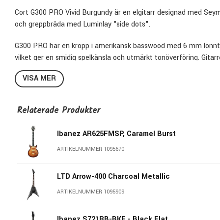
Cort G300 PRO Vivid Burgundy är en elgitarr designad med S
och greppbräda med Luminlay "side dots".
G300 PRO har en kropp i amerikansk basswood med 6 mm lönntop
vilket ger en smidig spelkänsla och utmärkt tonöverföring. Gitar
och spelbarhet. G300 PRO har även Seymour Duncan SH2N och 
VISA MER
klassiska humbucker-toner, inklusive två single-coil-ljud. G3
flexibel ljudformning, samt Cort CFA-III tremolo brygga för stabi
Relaterade Produkter
Tillverkarens specifikationer
Construction:
Bolt-On
Ibanez AR625FMSP, Caramel Burst
Body:
Basswood
ARTIKELNUMMER 1095670
Top:
Solid Maple
Neck:
Roasted Maple
LTD Arrow-400 Charcoal Metallic
Fretboard:
Roasted Maple (Luminous side dot inlays) Radiu
ARTIKELNUMMER 1095909
Frets:
24 (Stainless Steel)
Scale:
25.5"" (648㎜)
Ibanez S721RB-BKF - Black Flat