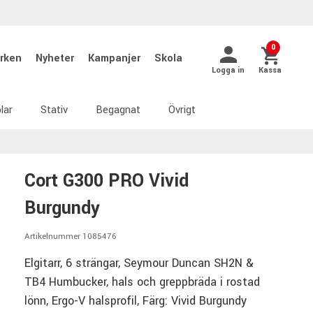
0
rken
Nyheter
Kampanjer
Skola
Logga in
Kassa
lar
Stativ
Begagnat
Övrigt
Cort G300 PRO Vivid
Burgundy
Artikelnummer 1085476
Elgitarr, 6 strängar, Seymour Duncan SH2N &
TB4 Humbucker, hals och greppbräda i rostad
lönn, Ergo-V halsprofil, Färg: Vivid Burgundy