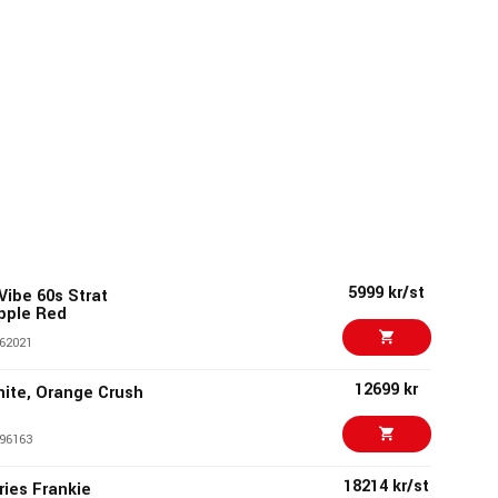
5999 kr/st
Vibe 60s Strat
pple Red
62021
12699 kr
inite, Orange Crush
96163
18214 kr/st
ries Frankie