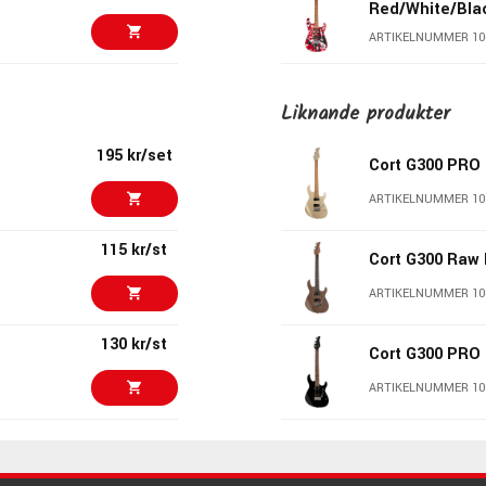
Red/White/Blac
ARTIKELNUMMER 10
8295 kr
Charvel Pro-M
CM Ash CMN Na
Liknande produkter
ARTIKELNUMMER 10
195 kr/set
Cort G300 PRO 
11890 kr/st
Vintage VS6 Gl
ARTIKELNUMMER 10
ARTIKELNUMMER 10
115 kr/st
Cort G300 Raw 
12490 kr
Squier Classic
Telecaster Lim
ARTIKELNUMMER 10
Wide Range Bl
ARTIKELNUMMER 10
130 kr/st
Cort G300 PRO
12699 kr
Charvel Pro-Mo
ARTIKELNUMMER 10
HT CM Satin B
ARTIKELNUMMER 10
295 kr/st
6999 kr
Jackson Pro Pl
Signature Mis