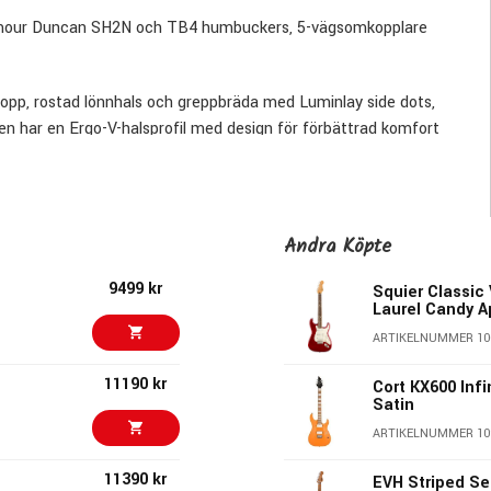
eymour Duncan SH2N och TB4 humbuckers, 5-vägsomkopplare
p, rostad lönnhals och greppbräda med Luminlay side dots,
ren har en Ergo-V-halsprofil med design för förbättrad komfort
TB4 humbuckers, varav ger ett brett spektrum av moderna och
00 PRO kommer med 5-vägsomkopplare med specialkablage som ger
l stämning.
Andra Köpte
9499 kr
Squier Classic 
Laurel Candy A
ARTIKELNUMMER 10
11190 kr
Cort KX600 Inf
Satin
s: Compound Radius(12""-15.75"")
ARTIKELNUMMER 10
11390 kr
EVH Striped Se