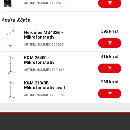
ARTIKELNUMMER 1047633
680 kr/st
Andra Köpte
K&M 23310 TableStand
ARTIKELNUMMER 1027497
395 kr/st
Hercules MS432B -
Mikrofonstativ
K&M 23150-100 -
560 kr/st
ARTIKELNUMMER 1053051
Mikrofonstativ
bordsmodell
415 kr/st
K&M 25400 -
ARTIKELNUMMER 1043325
Mikrofonstativ
K&M 23150-300 -
560 kr/st
ARTIKELNUMMER 1041674
Mikrofonstativ
bordsmodell
960 kr/st
K&M 210/9B -
ARTIKELNUMMER 1045689
Mikrofonstativ svart
1512 kr
ARTIKELNUMMER 1000895
Shure by Gator SH-
BROADCAST2
229 kr/st
ARTIKELNUMMER 1096759
Rode MagClip GO
ARTIKELNUMMER 1065186
750 kr/st
K&M 25995 -
Mikrofonstativ