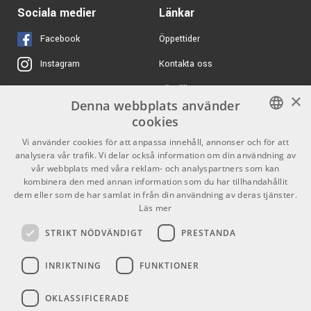
1025 kr/st
sE Electronics RF X
ARTIKELNUMMER 1054264
Sociala medier
Länkar
Black - Reflexion Filter
ARTIKELNUMMER 1063419
Facebook
Öppettider
Kontakta oss
Instagram
368 kr/st
sE Electronics Pro
Metal Pop Filter
Köpvillkor
X
×
ARTIKELNUMMER 1063470
Denna webbplats använder
Butiken
Youtube
cookies
1695 kr/st
sE Electronics GuitaRF
Varumärken
TikTok
- Reflexion Filter
SWEDISH
Vi använder cookies för att anpassa innehåll, annonser och för att
analysera vår trafik. Vi delar också information om din användning av
ARTIKELNUMMER 1063420
ENGLISH
GDPR & Cookies
vår webbplats med våra reklam- och analyspartners som kan
kombinera den med annan information som du har tillhandahållit
3555 kr/st
Neumann EA 1
dem eller som de har samlat in från din användning av deras tjänster.
Partners
Kontakt
Läs mer
ARTIKELNUMMER 1010476
Info
STRIKT NÖDVÄNDIGT
PRESTANDA
Öppettider:
INRIKTNING
FUNKTIONER
Mån-Fre: 10.00-18.00
Lördag: 11.00-16.00
OKLASSIFICERADE
Söndag: Stängt