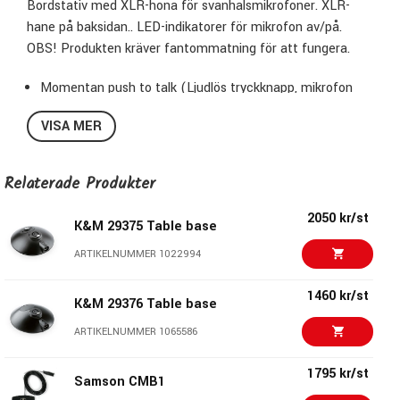
Bordstativ med XLR-hona för svanhalsmikrofoner. XLR-
hane på baksidan.. LED-indikatorer för mikrofon av/på.
OBS! Produkten kräver fantommatning för att fungera.
Momentan push to talk (Ljudlös tryckknapp, mikrofon
aktiv i nertyckt läge)
VISA MER
Mått: ø 130, höjd 35 mm
Vikt: 0,5 kg
Svart
Relaterade Produkter
2050 kr/st
K&M 29375 Table base
ARTIKELNUMMER 1022994
1460 kr/st
K&M 29376 Table base
ARTIKELNUMMER 1065586
1795 kr/st
Samson CMB1